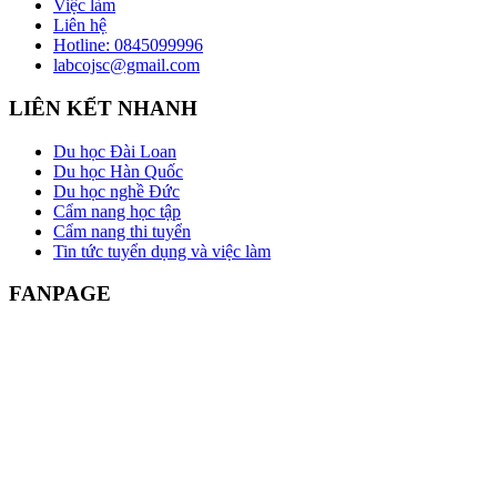
Việc làm
Liên hệ
Hotline: 0845099996
labcojsc@gmail.com
LIÊN KẾT NHANH
Du học Đài Loan
Du học Hàn Quốc
Du học nghề Đức
Cẩm nang học tập
Cẩm nang thi tuyển
Tin tức tuyển dụng và việc làm
FANPAGE