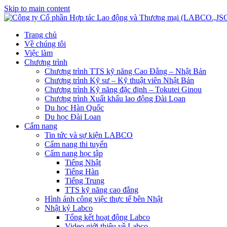
Skip to main content
Trang chủ
Về chúng tôi
Việc làm
Chương trình
Chương trình TTS kỹ năng Cao Đẳng – Nhật Bản
Chương trình Kỹ sư – Kỹ thuật viên Nhật Bản
Chương trình Kỹ năng đặc định – Tokutei Ginou
Chương trình Xuất khẩu lao động Đài Loan
Du học Hàn Quốc
Du học Đài Loan
Cẩm nang
Tin tức và sự kiện LABCO
Cẩm nang thi tuyển
Cẩm nang học tập
Tiếng Nhật
Tiếng Hàn
Tiếng Trung
TTS kỹ năng cao đẳng
Hình ảnh công việc thực tế bên Nhật
Nhật ký Labco
Tổng kết hoạt động Labco
Video giới thiệu về Labco