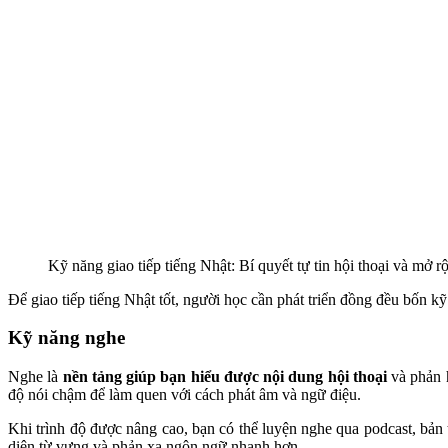
Kỹ năng giao tiếp tiếng Nhật: Bí quyết tự tin hội thoại và mở r
Để giao tiếp tiếng Nhật tốt, người học cần phát triển đồng đều bốn k
Kỹ năng nghe
Nghe là
nền tảng giúp bạn hiểu được nội dung hội thoại
và phản h
độ nói chậm để làm quen với cách phát âm và ngữ điệu.
Khi trình độ được nâng cao, bạn có thể luyện nghe qua podcast, bản 
diện từ vựng và phản xạ ngôn ngữ nhanh hơn.