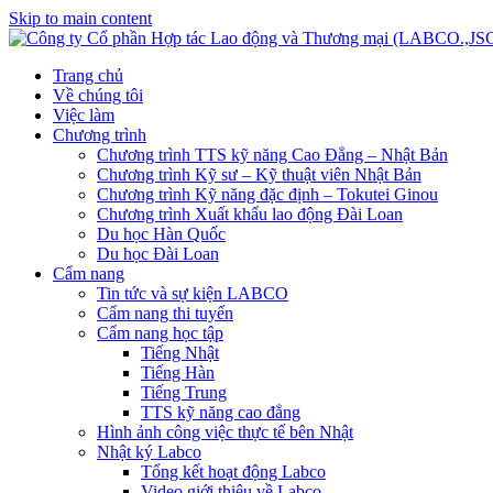
Skip to main content
Trang chủ
Về chúng tôi
Việc làm
Chương trình
Chương trình TTS kỹ năng Cao Đẳng – Nhật Bản
Chương trình Kỹ sư – Kỹ thuật viên Nhật Bản
Chương trình Kỹ năng đặc định – Tokutei Ginou
Chương trình Xuất khẩu lao động Đài Loan
Du học Hàn Quốc
Du học Đài Loan
Cẩm nang
Tin tức và sự kiện LABCO
Cẩm nang thi tuyển
Cẩm nang học tập
Tiếng Nhật
Tiếng Hàn
Tiếng Trung
TTS kỹ năng cao đẳng
Hình ảnh công việc thực tế bên Nhật
Nhật ký Labco
Tổng kết hoạt động Labco
Video giới thiệu về Labco