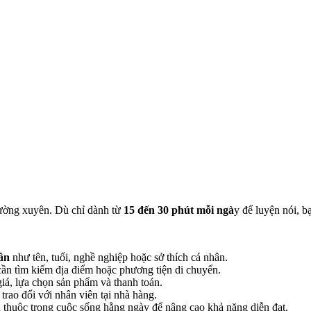
ường xuyên. Dù chỉ dành từ
15 đến 30 phút mỗi ngà
y để luyện nói, bạ
hân
như tên, tuổi, nghề nghiệp hoặc sở thích cá nhân.
cần tìm kiếm địa điểm hoặc phương tiện di chuyển.
iá, lựa chọn sản phẩm và thanh toán.
 trao đổi với nhân viên tại nhà hàng.
 thuộc trong cuộc sống hằng ngày để nâng cao khả năng diễn đạt.