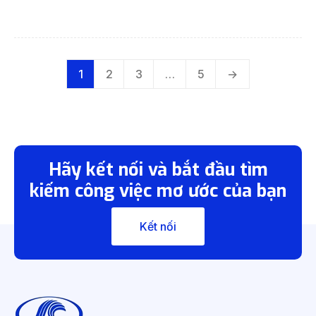
một chương trình. Tùy vào […]
Phân
1
2
3
…
5
→
trang
bài
viết
Hãy kết nối và bắt đầu tìm
kiếm công việc mơ ước của bạn
Kết nối