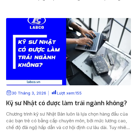
động Nhật đang thiếu hụt nhân lực và dần “nới lỏng” điều
kiện tuyển chọn, vấn đề hình […]
30 Tháng 3, 2026
Lượt xem:
155
Kỹ sư Nhật có được làm trái ngành không?
Chương trình kỹ sư Nhật Bản luôn là lựa chọn hàng đầu của
các bạn trẻ có bằng cấp chuyên môn, bởi mức lương cao,
chế độ đãi ngộ hấp dẫn và cơ hội định cư lâu dài. Tuy nhiên,
nhiều ứng viên băn khoăn: “Nếu bằng cấp của tôi không