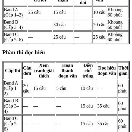
dài
Band A
Khoảng
25 câu
15 câu
—
10 câu
(Cấp 1–2)
60 phút
Band B
Khoảng
—
30 câu
—
20 câu
(Cấp 3–4)
60 phút
Band C
Khoảng
—
25 câu
—
25 câu
(Cấp 5–6)
60 phút
Phần thi đọc hiểu
Xem
Hoàn
Điền
Câu
Đọc hiểu
Thời
Cấp thi
tranh giải
thành
chỗ
đơn
đoạn văn
gian
thích
đoạn văn
trống
Band A
20
60
(Cấp 1–
15 câu
5 câu
10 câu
—
câu
phút
2)
Band B
60
(Cấp 3–
—
—
—
15 câu
35 câu
phút
4)
Band C
60
(Cấp 5–
—
—
—
15 câu
35 câu
phút
6)