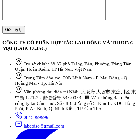
CÔNG TY CỔ PHẦN HỢP TÁC LAO ĐỘNG VÀ THƯƠNG
MẠI (LABCO.,JSC)
Trụ sở chính: Số 32 phố Tràng Tiền, Phường Tràng Tiền,
Quận Hoàn Kiếm, TP Hà Nội, Việt Nam
Trung Tâm đào tạo: 20B Lĩnh Nam - P. Mai Động - Q.
Hoàng Mai - Tp. Hà Nội
Văn phòng đại diện tại Nhật: 大阪府 大阪市 東淀川区 東
中島 1-21-2 - 郵便番号 533-0033 . 🏢 Văn phòng đại diện
công ty tại Cần Thơ : Số 68B, đường số 5, Khu B, KDC Hồng
Phát, P. An Bình, Q. Ninh Kiều, TP. Cần Thơ
0845099996
labcojsc@gmail.com