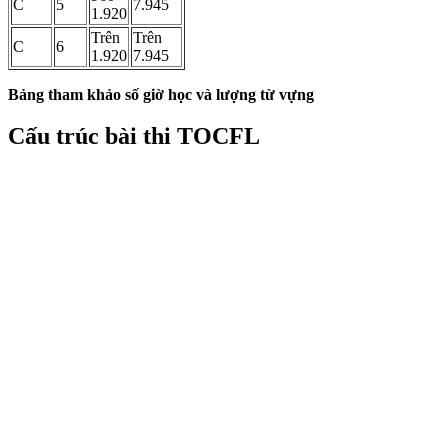
C
5
7.945
1.920
Trên
Trên
C
6
1.920
7.945
Bảng tham khảo số giờ học và lượng từ vựng
Cấu trúc bài thi TOCFL