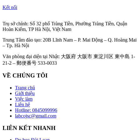
Kết nối
Trụ sở chính: Số 32 phố Tràng Tiền, Phường Tràng Tiền, Quận
Hoàn Kiếm, TP Hà Nội, Việt Nam
Trung Tâm đào tạo: 20B Lĩnh Nam – P. Mai Động – Q. Hoàng Mai
– Tp. Hà Nội
Văn phòng đại diện tại Nhật: 大阪府 大阪市 東淀川区 東中島 1-
21-2 – 郵便番号 533-0033
VỀ CHÚNG TÔI
Trang chủ
Giới thiệu
Việc làm
Liên hệ
Hotline: 0845099996
labcojsc@gmail.com
LIÊN KẾT NHANH
Du học Đài Loan