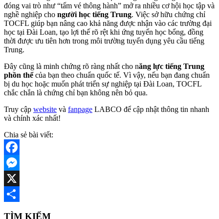
đóng vai trò như “tấm vé thông hành” mở ra nhiều cơ hội học tập và
nghề nghiệp cho
người học tiếng Trung
. Việc sở hữu chứng chỉ
TOCFL giúp bạn nâng cao khả năng được nhận vào các trường đại
học tại Đài Loan, tạo lợi thế rõ rệt khi ứng tuyển học bổng, đồng
thời được ưu tiên hơn trong môi trường tuyển dụng yêu cầu tiếng
Trung.
Đây cũng là minh chứng rõ ràng nhất cho n
ăng lực tiếng Trung
phồn thể
của bạn theo chuẩn quốc tế. Vì vậy, nếu bạn đang chuẩn
bị du học hoặc muốn phát triển sự nghiệp tại Đài Loan, TOCFL
chắc chắn là chứng chỉ bạn không nên bỏ qua.
Truy cập
website
và
fanpage
LABCO để cập nhật thông tin nhanh
và chính xác nhất!
Chia sẻ bài viết:
Facebook
Messenger
X
Share
TÌM KIẾM