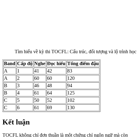
Tìm hiểu về kỳ thi TOCFL: Cấu trúc, đối tượng và lộ trình học
Band
Cấp độ
Nghe
Đọc hiểu
Tổng điểm đậu
A
1
41
42
83
A
2
60
60
120
B
3
46
48
94
B
4
61
64
125
C
5
50
52
102
C
6
61
69
130
Kết luận
TOCFL không chỉ đơn thuần là một chứng chỉ ngôn ngữ mà còn