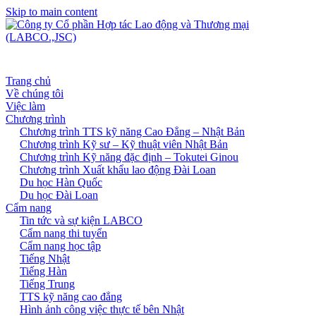
Skip to main content
Trang chủ
Về chúng tôi
Việc làm
Chương trình
Chương trình TTS kỹ năng Cao Đẳng – Nhật Bản
Chương trình Kỹ sư – Kỹ thuật viên Nhật Bản
Chương trình Kỹ năng đặc định – Tokutei Ginou
Chương trình Xuất khẩu lao động Đài Loan
Du học Hàn Quốc
Du học Đài Loan
Cẩm nang
Tin tức và sự kiện LABCO
Cẩm nang thi tuyển
Cẩm nang học tập
Tiếng Nhật
Tiếng Hàn
Tiếng Trung
TTS kỹ năng cao đẳng
Hình ảnh công việc thực tế bên Nhật