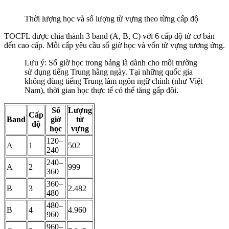
Thời lượng học và số lượng từ vựng theo từng cấp độ
TOCFL được chia thành 3 band (A, B, C) với 6 cấp độ từ cơ bản
đến cao cấp. Mỗi cấp yêu cầu số giờ học và vốn từ vựng tương ứng.
Lưu ý: Số giờ học trong bảng là dành cho môi trường
sử dụng tiếng Trung hằng ngày. Tại những quốc gia
không dùng tiếng Trung làm ngôn ngữ chính (như Việt
Nam), thời gian học thực tế có thể tăng gấp đôi.
Số
Lượng
Cấp
Band
giờ
từ
độ
học
vựng
120–
A
1
502
240
240–
A
2
999
360
360–
B
3
2.482
480
480–
B
4
4.960
960
960–