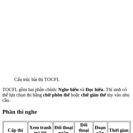
Cấu trúc bài thi TOCFL
TOCFL gồm hai phần chính:
Nghe hiểu
và
Đọc hiểu
. Thí sinh có
thể lựa chọn thi bằng
chữ phồn thể
hoặc
chữ giản thể
tùy vào nhu
cầu.
Phần thi nghe
Đối
Xem tranh
Đối thoại
Đoạn
Cấp thi
thoại
Thời gian
trả lời
ngắn
văn