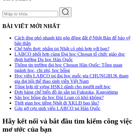
BÀI VIẾT MỚI NHẤT
Cách ứng phó nhanh khi gặp động đất ở Nhật Bản để bảo vệ
bản thân
Chế biến thực phẩm tại Nhật có phù hợp với bạn?
LABCO phối hợp cùng Đại học Chosun tổ chức giáo dục
định hướng Du học Hàn Quốc
Thông tin trường đại học Chosun Hàn Quốc: Tổng quan
ngành học, chi phí, học bổng
Học viên LABCO tại đại học quốc gia CHUNGBUK tham
gia đại hội thể thao sinh viên Việt Nam
Tổng hợp từ vựng HSK1 dành cho người mới học
Đơn hàng chế biến đồ ăn sẵn tại Fukuoka, Kagoshima
Săn học bổng du học Đài Loan có khó không?
Thời gian học tiếng Nhật đi XKLĐ bao lâu?
Gặp gỡ cựu sinh viên LABCO tại Hàn Quốc
Hãy kết nối và bắt đầu tìm kiếm công việc
mơ ước của bạn