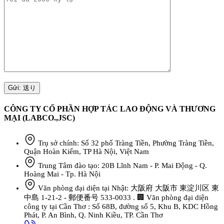
CÔNG TY CỔ PHẦN HỢP TÁC LAO ĐỘNG VÀ THƯƠNG
MẠI (LABCO.,JSC)
Trụ sở chính: Số 32 phố Tràng Tiền, Phường Tràng Tiền,
Quận Hoàn Kiếm, TP Hà Nội, Việt Nam
Trung Tâm đào tạo: 20B Lĩnh Nam - P. Mai Động - Q.
Hoàng Mai - Tp. Hà Nội
Văn phòng đại diện tại Nhật: 大阪府 大阪市 東淀川区 東
中島 1-21-2 - 郵便番号 533-0033 . 🏢 Văn phòng đại diện
công ty tại Cần Thơ : Số 68B, đường số 5, Khu B, KDC Hồng
Phát, P. An Bình, Q. Ninh Kiều, TP. Cần Thơ