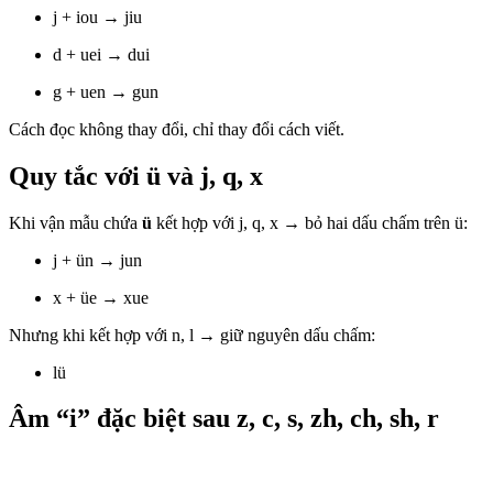
j + iou → jiu
d + uei → dui
g + uen → gun
Cách đọc không thay đổi, chỉ thay đổi cách viết.
Quy tắc với ü và j, q, x
Khi vận mẫu chứa
ü
kết hợp với j, q, x → bỏ hai dấu chấm trên ü:
j + ün → jun
x + üe → xue
Nhưng khi kết hợp với n, l → giữ nguyên dấu chấm:
lü
Âm “i” đặc biệt sau z, c, s, zh, ch, sh, r