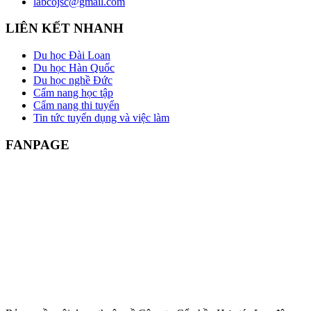
labcojsc@gmail.com
LIÊN KẾT NHANH
Du học Đài Loan
Du học Hàn Quốc
Du học nghề Đức
Cẩm nang học tập
Cẩm nang thi tuyển
Tin tức tuyển dụng và việc làm
FANPAGE