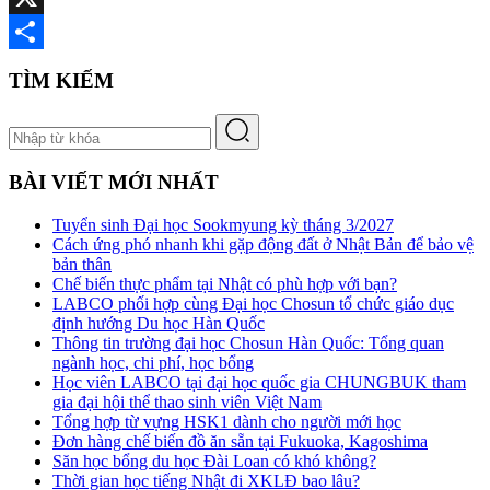
X
Share
TÌM KIẾM
BÀI VIẾT MỚI NHẤT
Tuyển sinh Đại học Sookmyung kỳ tháng 3/2027
Cách ứng phó nhanh khi gặp động đất ở Nhật Bản để bảo vệ
bản thân
Chế biến thực phẩm tại Nhật có phù hợp với bạn?
LABCO phối hợp cùng Đại học Chosun tổ chức giáo dục
định hướng Du học Hàn Quốc
Thông tin trường đại học Chosun Hàn Quốc: Tổng quan
ngành học, chi phí, học bổng
Học viên LABCO tại đại học quốc gia CHUNGBUK tham
gia đại hội thể thao sinh viên Việt Nam
Tổng hợp từ vựng HSK1 dành cho người mới học
Đơn hàng chế biến đồ ăn sẵn tại Fukuoka, Kagoshima
Săn học bổng du học Đài Loan có khó không?
Thời gian học tiếng Nhật đi XKLĐ bao lâu?