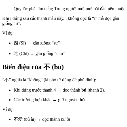
Quy tắc phát âm tiếng Trung người mới mới bắt đầu nên thuộc 
Khi i đứng sau các thanh mẫu này, i không đọc là “i” mà đọc gần
giống “ư”.
Ví dụ:
四 (Sì) → gần giống “sư”
吃 (Chī) → gần giống “chư”
Biến điệu của 不 (bù)
“不” nghĩa là “không” (là phó từ dùng để phủ định):
Khi đứng trước thanh 4 → đọc thành
bú
(thanh 2).
Các trường hợp khác → giữ nguyên
bù
.
Ví dụ:
不爱 (bù ài) → đọc thành
bú ài