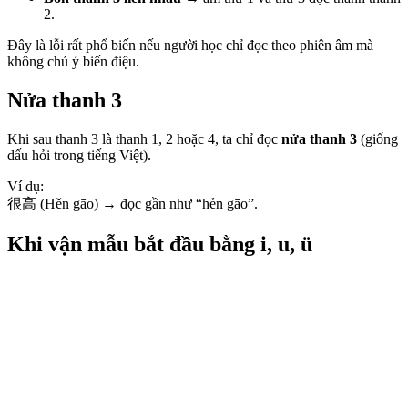
2.
Đây là lỗi rất phổ biến nếu người học chỉ đọc theo phiên âm mà
không chú ý biến điệu.
Nửa thanh 3
Khi sau thanh 3 là thanh 1, 2 hoặc 4, ta chỉ đọc
nửa thanh 3
(giống
dấu hỏi trong tiếng Việt).
Ví dụ:
很高 (Hěn gāo) → đọc gần như “hẻn gāo”.
Khi vận mẫu bắt đầu bằng i, u, ü