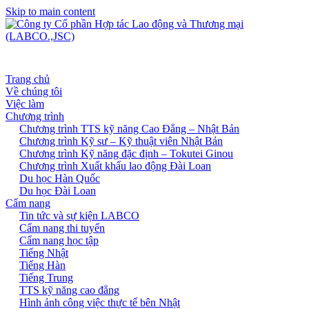
Skip to main content
Trang chủ
Về chúng tôi
Việc làm
Chương trình
Chương trình TTS kỹ năng Cao Đẳng – Nhật Bản
Chương trình Kỹ sư – Kỹ thuật viên Nhật Bản
Chương trình Kỹ năng đặc định – Tokutei Ginou
Chương trình Xuất khẩu lao động Đài Loan
Du học Hàn Quốc
Du học Đài Loan
Cẩm nang
Tin tức và sự kiện LABCO
Cẩm nang thi tuyển
Cẩm nang học tập
Tiếng Nhật
Tiếng Hàn
Tiếng Trung
TTS kỹ năng cao đẳng
Hình ảnh công việc thực tế bên Nhật