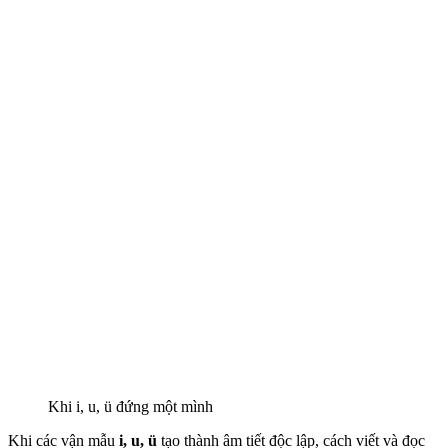
Khi i, u, ü đứng một mình
Khi các vận mẫu
i, u, ü
tạo thành âm tiết độc lập, cách viết và đọc