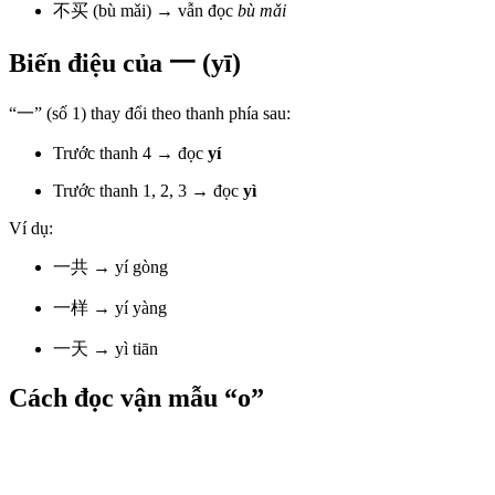
不买 (bù mǎi) → vẫn đọc
bù mǎi
Biến điệu của 一 (yī)
“一” (số 1) thay đổi theo thanh phía sau:
Trước thanh 4 → đọc
yí
Trước thanh 1, 2, 3 → đọc
yì
Ví dụ:
一共 → yí gòng
一样 → yí yàng
一天 → yì tiān
Cách đọc vận mẫu “o”