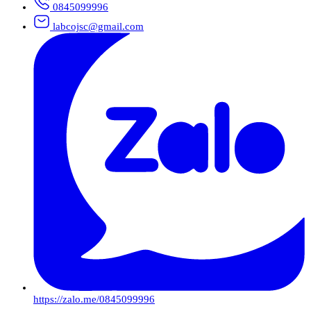
0845099996
labcojsc@gmail.com
https://zalo.me/0845099996