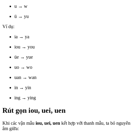
u → w
ü → yu
Ví dụ:
ia → ya
iou → you
üe → yue
uo → wo
uan → wan
in → yin
ing → ying
Rút gọn iou, uei, uen
Khi các vận mẫu
iou, uei, uen
kết hợp với thanh mẫu, ta bỏ nguyên
âm giữa: