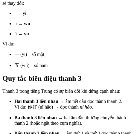
sẽ thay đổi:
i →
yi
u →
wu
ü →
yu
Ví dụ:
一 (yī) – số một
五 (wǔ) – số năm
Quy tắc biến điệu thanh 3
Thanh 3 trong tiếng Trung có sự biến đổi khi đứng cạnh nhau:
Hai thanh 3 liền nhau
→ âm tiết đầu đọc thành thanh 2.
Ví dụ: 你好 (nǐ hǎo) → đọc thành
ní hǎo
.
Ba thanh 3 liền nhau
→ hai âm đầu thường chuyển thành
thanh 2 (hoặc ngắt theo cụm nghĩa).
Bốn thanh 3 liền nhau
→ âm thứ 1 và thứ 3 đọc thành thanh