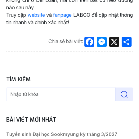
không chỉ ở Đài Loan, mà còn trên bất cứ nẻo đường
nào sau này.
Truy cập
website
và
fanpage
LABCO để cập nhật thông
tin nhanh và chính xác nhất!
Facebook
Messen
X
S
Chia sẻ bài viết:
TÌM KIẾM
BÀI VIẾT MỚI NHẤT
Tuyển sinh Đại học Sookmyung kỳ tháng 3/2027