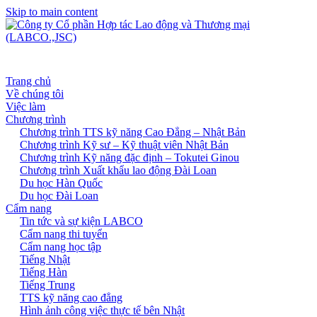
Skip to main content
Trang chủ
Về chúng tôi
Việc làm
Chương trình
Chương trình TTS kỹ năng Cao Đẳng – Nhật Bản
Chương trình Kỹ sư – Kỹ thuật viên Nhật Bản
Chương trình Kỹ năng đặc định – Tokutei Ginou
Chương trình Xuất khẩu lao động Đài Loan
Du học Hàn Quốc
Du học Đài Loan
Cẩm nang
Tin tức và sự kiện LABCO
Cẩm nang thi tuyển
Cẩm nang học tập
Tiếng Nhật
Tiếng Hàn
Tiếng Trung
TTS kỹ năng cao đẳng
Hình ảnh công việc thực tế bên Nhật