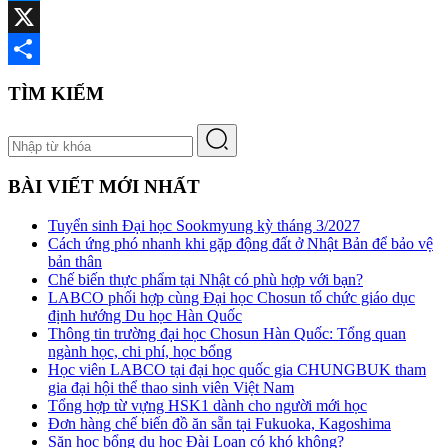
Messenger
X
Share
TÌM KIẾM
BÀI VIẾT MỚI NHẤT
Tuyển sinh Đại học Sookmyung kỳ tháng 3/2027
Cách ứng phó nhanh khi gặp động đất ở Nhật Bản để bảo vệ
bản thân
Chế biến thực phẩm tại Nhật có phù hợp với bạn?
LABCO phối hợp cùng Đại học Chosun tổ chức giáo dục
định hướng Du học Hàn Quốc
Thông tin trường đại học Chosun Hàn Quốc: Tổng quan
ngành học, chi phí, học bổng
Học viên LABCO tại đại học quốc gia CHUNGBUK tham
gia đại hội thể thao sinh viên Việt Nam
Tổng hợp từ vựng HSK1 dành cho người mới học
Đơn hàng chế biến đồ ăn sẵn tại Fukuoka, Kagoshima
Săn học bổng du học Đài Loan có khó không?