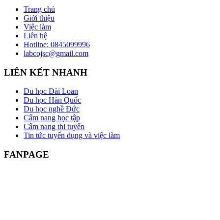
Trang chủ
Giới thiệu
Việc làm
Liên hệ
Hotline: 0845099996
labcojsc@gmail.com
LIÊN KẾT NHANH
Du học Đài Loan
Du học Hàn Quốc
Du học nghề Đức
Cẩm nang học tập
Cẩm nang thi tuyển
Tin tức tuyển dụng và việc làm
FANPAGE