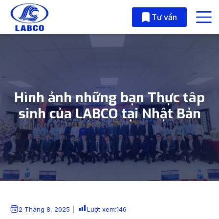
Skip to main content
Tư vấn
Hình ảnh những bạn Thực tâp
sinh của LABCO tại Nhật Bản
2 Tháng 8, 2025
Lượt xem:
146