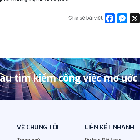
Face
Me
Chia sẻ bài viết:
đầu tìm kiếm công việc mơ ước
VỀ CHÚNG TÔI
LIÊN KẾT NHANH
Trang chủ
Du học Đài Loan