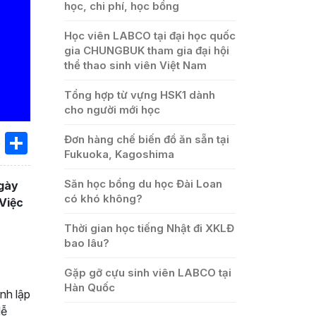
học, chi phí, học bổng
Học viên LABCO tại đại học quốc
gia CHUNGBUK tham gia đại hội
thể thao sinh viên Việt Nam
Tổng hợp từ vựng HSK1 dành
cho người mới học
book
ssenger
X
Share
Đơn hàng chế biến đồ ăn sẵn tại
Fukuoka, Kagoshima
Săn học bổng du học Đài Loan
gày
có khó không?
Việc
Thời gian học tiếng Nhật đi XKLĐ
bao lâu?
Gặp gỡ cựu sinh viên LABCO tại
Hàn Quốc
nh lập
lễ