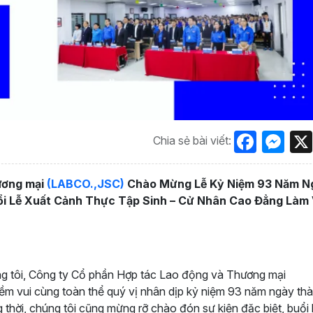
Face
Me
Chia sẻ bài viết:
ương mại
(LABCO.,JSC)
Chào Mừng Lễ Kỷ Niệm 93 Năm N
i Lễ Xuất Cảnh Thực Tập Sinh – Cử Nhân Cao Đẳng Làm 
ng tôi, Công ty Cổ phần Hợp tác Lao động và Thương mại
iềm vui cùng toàn thể quý vị nhân dịp kỷ niệm 93 năm ngày thà
hời, chúng tôi cũng mừng rỡ chào đón sự kiện đặc biệt, buổi 