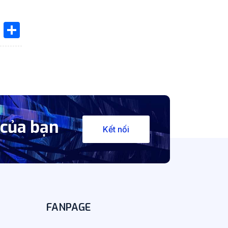
book
ssenger
X
Share
 của bạn
Kết nối
FANPAGE