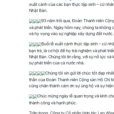
xuất cảnh của các bạn thực tập sinh – cử nhân
Nhật Bản.
93 năm trôi qua, Đoàn Thanh niên Cộng 
và phát triển. Ngày hôm nay, chúng ta không ch
và hy vọng vào sự nghiệp xây dựng đất nước.
Buổi lễ xuất cảnh thực tập sinh – cử n
bạn trẻ, là cơ hội để họ trải nghiệm và phát t
Nhật Bản. Chúng tôi tin rằng, với sự nỗ lực và
sự phát triển của cả nước nhà.
Chúng tôi xin gửi lời chúc tốt đẹp nh
thần của Đoàn Thanh niên Cộng sản Hồ Chí Min
cũng chân thành cảm ơn sự ủng hộ và sự hiện d
Chúc mừng ngày lễ quan trọng và kính ch
thành công và hạnh phúc.
Trân trọng, Công ty Cổ phần Hợp tác Lao độ