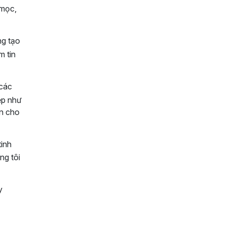
 mọc,
ng tạo
m tin
 các
ệp như
ớn cho
tinh
ng tôi
y