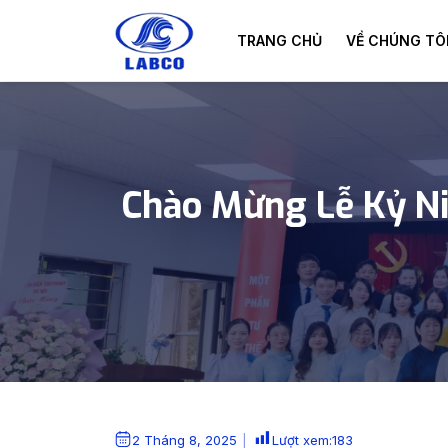
Skip to main content
TRANG CHỦ
VỀ CHÚNG TÔ
Chào Mừng Lễ Kỷ N
2 Tháng 8, 2025
Lượt xem:
183