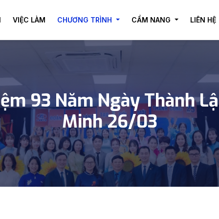
I
VIỆC LÀM
CHƯƠNG TRÌNH
CẨM NANG
LIÊN HỆ
iệm 93 Năm Ngày Thành Lậ
Minh 26/03