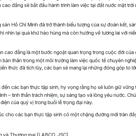
 cao đẳng sẽ bắt đầu hành trình làm việc tại đất nước mặt trời
sản Hồ Chí Minh đã trở thành biểu tượng của sự đoàn kết, sá
ỉ nhìn lại quá khứ hào hùng mà còn hướng về tương lai với niề
hân cao đẳng là một bước ngoặt quan trọng trong cuộc đời của
riển bản thân trong một môi trường làm việc quốc tế chuyên nghi
 kiến thức đã tích lũy, các bạn sẽ mang lại những đóng góp to l
ất đến các bạn thực tập sinh, hy vọng rằng họ sẽ luôn giữ vững 
h – tinh thần trách nhiệm, sự sáng tạo và lòng yêu nước. Chú
iện của quý vị trong buổi lễ trọng đại này.
úc cho các bạn thực tập sinh có một chặng đường mới tràn đầ
ng và Thương mại (LABCO.,JSC)