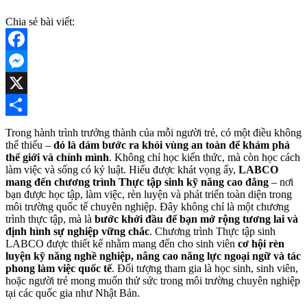
Chia sẻ bài viết:
Facebook
Messenger
X
Share
Trong hành trình trưởng thành của mỗi người trẻ, có một điều không
thể thiếu –
đó là dám bước ra khỏi vùng an toàn để khám phá
thế giới và chính mình
. Không chỉ học kiến thức, mà còn học cách
làm việc và sống có kỷ luật. Hiểu được khát vọng ấy,
LABCO
mang đến chương trình Thực tập sinh kỹ năng cao đẳng
– nơi
bạn được học tập, làm việc, rèn luyện và phát triển toàn diện trong
môi trường quốc tế chuyên nghiệp. Đây không chỉ là một chương
trình thực tập, mà là
bước khởi đầu để bạn mở rộng tương lai và
định hình sự nghiệp vững chắc
. Chương trình Thực tập sinh
LABCO được thiết kế nhằm mang đến cho sinh viên
cơ hội rèn
luyện kỹ năng nghề nghiệp, nâng cao năng lực ngoại ngữ và tác
phong làm việc quốc tế
. Đối tượng tham gia là học sinh, sinh viên,
hoặc người trẻ mong muốn thử sức trong môi trường chuyên nghiệp
tại các quốc gia như Nhật Bản.