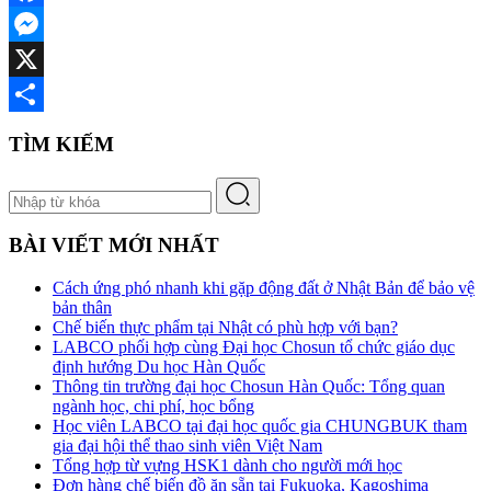
Facebook
Messenger
X
Share
TÌM KIẾM
BÀI VIẾT MỚI NHẤT
Cách ứng phó nhanh khi gặp động đất ở Nhật Bản để bảo vệ
bản thân
Chế biến thực phẩm tại Nhật có phù hợp với bạn?
LABCO phối hợp cùng Đại học Chosun tổ chức giáo dục
định hướng Du học Hàn Quốc
Thông tin trường đại học Chosun Hàn Quốc: Tổng quan
ngành học, chi phí, học bổng
Học viên LABCO tại đại học quốc gia CHUNGBUK tham
gia đại hội thể thao sinh viên Việt Nam
Tổng hợp từ vựng HSK1 dành cho người mới học
Đơn hàng chế biến đồ ăn sẵn tại Fukuoka, Kagoshima