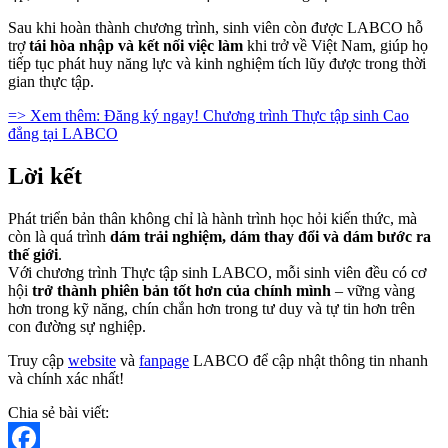
Sau khi hoàn thành chương trình, sinh viên còn được LABCO hỗ
trợ
tái hòa nhập và kết nối việc làm
khi trở về Việt Nam, giúp họ
tiếp tục phát huy năng lực và kinh nghiệm tích lũy được trong thời
gian thực tập.
=> Xem thêm: Đăng ký ngay! Chương trình Thực tập sinh Cao
đẳng tại LABCO
Lời kết
Phát triển bản thân không chỉ là hành trình học hỏi kiến thức, mà
còn là quá trình
dám trải nghiệm, dám thay đổi và dám bước ra
thế giới
.
Với chương trình Thực tập sinh LABCO, mỗi sinh viên đều có cơ
hội
trở thành phiên bản tốt hơn của chính mình
– vững vàng
hơn trong kỹ năng, chín chắn hơn trong tư duy và tự tin hơn trên
con đường sự nghiệp.
Truy cập
website
và
fanpage
LABCO để cập nhật thông tin nhanh
và chính xác nhất!
Chia sẻ bài viết: