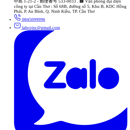
中島 1-21-2 - 郵便番号 533-0033 . 🏢 Văn phòng đại diện
công ty tại Cần Thơ : Số 68B, đường số 5, Khu B, KDC Hồng
Phát, P. An Bình, Q. Ninh Kiều, TP. Cần Thơ
0845099996
labcojsc@gmail.com