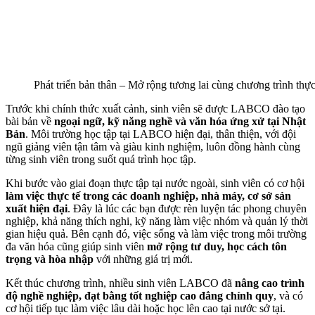
Phát triển bản thân – Mở rộng tương lai cùng chương trình t
Trước khi chính thức xuất cảnh, sinh viên sẽ được LABCO đào tạo
bài bản về
ngoại ngữ, kỹ năng nghề và văn hóa ứng xử tại Nhật
Bản
. Môi trường học tập tại LABCO hiện đại, thân thiện, với đội
ngũ giảng viên tận tâm và giàu kinh nghiệm, luôn đồng hành cùng
từng sinh viên trong suốt quá trình học tập.
Khi bước vào giai đoạn thực tập tại nước ngoài, sinh viên có cơ hội
làm việc thực tế trong các doanh nghiệp, nhà máy, cơ sở sản
xuất hiện đại
. Đây là lúc các bạn được rèn luyện tác phong chuyên
nghiệp, khả năng thích nghi, kỹ năng làm việc nhóm và quản lý thời
gian hiệu quả. Bên cạnh đó, việc sống và làm việc trong môi trường
đa văn hóa cũng giúp sinh viên
mở rộng tư duy, học cách tôn
trọng và hòa nhập
với những giá trị mới.
Kết thúc chương trình, nhiều sinh viên LABCO đã
nâng cao trình
độ nghề nghiệp, đạt bằng tốt nghiệp cao đẳng chính quy
, và có
cơ hội tiếp tục làm việc lâu dài hoặc học lên cao tại nước sở tại.