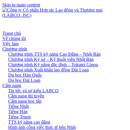
Skip to main content
Trang chủ
Về chúng tôi
Việc làm
Chương trình
Chương trình TTS kỹ năng Cao Đẳng – Nhật Bản
Chương trình Kỹ sư – Kỹ thuật viên Nhật Bản
Chương trình Kỹ năng đặc định – Tokutei Ginou
Chương trình Xuất khẩu lao động Đài Loan
Du học Hàn Quốc
Du học Đài Loan
Cẩm nang
Tin tức và sự kiện LABCO
Cẩm nang thi tuyển
Cẩm nang học tập
Tiếng Nhật
Tiếng Hàn
Tiếng Trung
TTS kỹ năng cao đẳng
Hình ảnh công việc thực tế bên Nhật