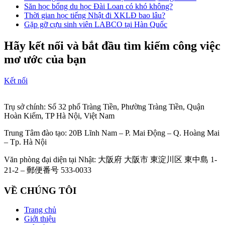
Săn học bổng du học Đài Loan có khó không?
Thời gian học tiếng Nhật đi XKLĐ bao lâu?
Gặp gỡ cựu sinh viên LABCO tại Hàn Quốc
Hãy kết nối và bắt đầu tìm kiếm công việc
mơ ước của bạn
Kết nối
Trụ sở chính: Số 32 phố Tràng Tiền, Phường Tràng Tiền, Quận
Hoàn Kiếm, TP Hà Nội, Việt Nam
Trung Tâm đào tạo: 20B Lĩnh Nam – P. Mai Động – Q. Hoàng Mai
– Tp. Hà Nội
Văn phòng đại diện tại Nhật: 大阪府 大阪市 東淀川区 東中島 1-
21-2 – 郵便番号 533-0033
VỀ CHÚNG TÔI
Trang chủ
Giới thiệu