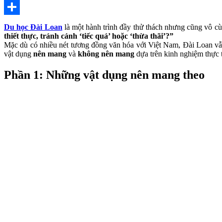
X
Share
Du học Đài Loan
là một hành trình đầy thử thách nhưng cũng vô cù
thiết thực, tránh cảnh ‘tiếc quá’ hoặc ‘thừa thãi’?”
Mặc dù có nhiều nét tương đồng văn hóa với Việt Nam, Đài Loan vẫn
vật dụng
nên mang
và
không nên mang
dựa trên kinh nghiệm thực t
Phần 1: Những vật dụng nên mang theo