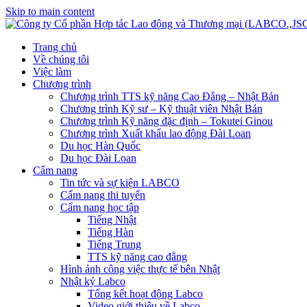
Skip to main content
Trang chủ
Về chúng tôi
Việc làm
Chương trình
Chương trình TTS kỹ năng Cao Đẳng – Nhật Bản
Chương trình Kỹ sư – Kỹ thuật viên Nhật Bản
Chương trình Kỹ năng đặc định – Tokutei Ginou
Chương trình Xuất khẩu lao động Đài Loan
Du học Hàn Quốc
Du học Đài Loan
Cẩm nang
Tin tức và sự kiện LABCO
Cẩm nang thi tuyển
Cẩm nang học tập
Tiếng Nhật
Tiếng Hàn
Tiếng Trung
TTS kỹ năng cao đẳng
Hình ảnh công việc thực tế bên Nhật
Nhật ký Labco
Tổng kết hoạt động Labco
Video giới thiệu về Labco