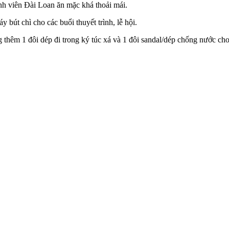
nh viên Đài Loan ăn mặc khá thoải mái.
y bút chì cho các buổi thuyết trình, lễ hội.
ng thêm 1 đôi dép đi trong ký túc xá và 1 đôi sandal/dép chống nước c