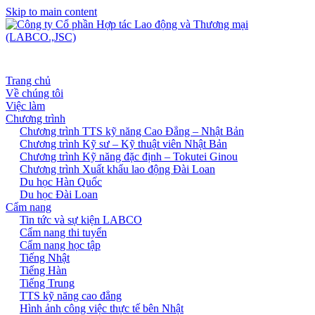
Skip to main content
Trang chủ
Về chúng tôi
Việc làm
Chương trình
Chương trình TTS kỹ năng Cao Đẳng – Nhật Bản
Chương trình Kỹ sư – Kỹ thuật viên Nhật Bản
Chương trình Kỹ năng đặc định – Tokutei Ginou
Chương trình Xuất khẩu lao động Đài Loan
Du học Hàn Quốc
Du học Đài Loan
Cẩm nang
Tin tức và sự kiện LABCO
Cẩm nang thi tuyển
Cẩm nang học tập
Tiếng Nhật
Tiếng Hàn
Tiếng Trung
TTS kỹ năng cao đẳng
Hình ảnh công việc thực tế bên Nhật