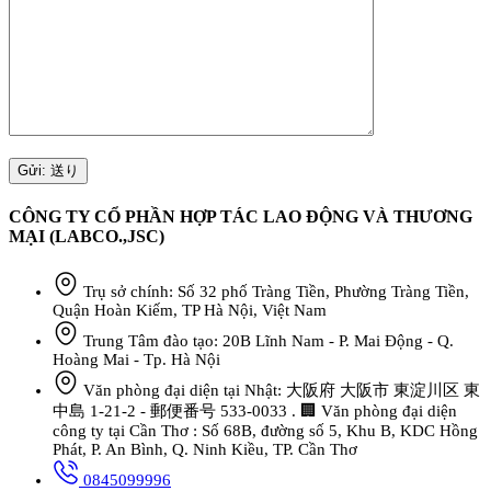
CÔNG TY CỔ PHẦN HỢP TÁC LAO ĐỘNG VÀ THƯƠNG
MẠI (LABCO.,JSC)
Trụ sở chính: Số 32 phố Tràng Tiền, Phường Tràng Tiền,
Quận Hoàn Kiếm, TP Hà Nội, Việt Nam
Trung Tâm đào tạo: 20B Lĩnh Nam - P. Mai Động - Q.
Hoàng Mai - Tp. Hà Nội
Văn phòng đại diện tại Nhật: 大阪府 大阪市 東淀川区 東
中島 1-21-2 - 郵便番号 533-0033 . 🏢 Văn phòng đại diện
công ty tại Cần Thơ : Số 68B, đường số 5, Khu B, KDC Hồng
Phát, P. An Bình, Q. Ninh Kiều, TP. Cần Thơ
0845099996