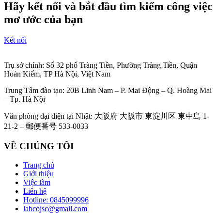
Hãy kết nối và bắt đầu tìm kiếm công việc
mơ ước của bạn
Kết nối
Trụ sở chính: Số 32 phố Tràng Tiền, Phường Tràng Tiền, Quận
Hoàn Kiếm, TP Hà Nội, Việt Nam
Trung Tâm đào tạo: 20B Lĩnh Nam – P. Mai Động – Q. Hoàng Mai
– Tp. Hà Nội
Văn phòng đại diện tại Nhật: 大阪府 大阪市 東淀川区 東中島 1-
21-2 – 郵便番号 533-0033
VỀ CHÚNG TÔI
Trang chủ
Giới thiệu
Việc làm
Liên hệ
Hotline: 0845099996
labcojsc@gmail.com