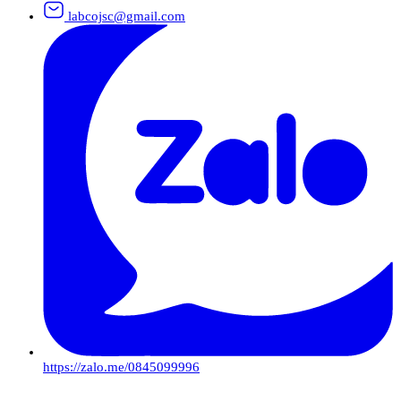
labcojsc@gmail.com
https://zalo.me/0845099996