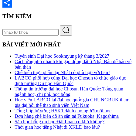
X
Share
TÌM KIẾM
BÀI VIẾT MỚI NHẤT
Tuyển sinh Đại học Sookmyung kỳ tháng 3/2027
Cách ứng phó nhanh khi gặp động đất ở Nhật Bản để bảo vệ
bản thân
Chế biến thực phẩm tại Nhật có phù hợp với bạn?
LABCO phối hợp cùng Đại học Chosun tổ chức giáo dục
định hướng Du học Hàn Quốc
Thông tin trường đại học Chosun Hàn Quốc: Tổng quan
ngành học, chi phí, học bổng
Học viên LABCO tại đại học quốc gia CHUNGBUK tham
gia đại hội thể thao sinh viên Việt Nam
Tổng hợp từ vựng HSK1 dành cho người mới học
Đơn hàng chế biến đồ ăn sẵn tại Fukuoka, Kagoshima
Săn học bổng du học Đài Loan có khó không?
Thời gian học tiếng Nhật đi XKLĐ bao lâu?