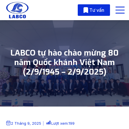
Skip to main content
Tư vấn
LABCO tự hào chào mừng 80
năm Quốc khánh Việt Nam
(2/9/1945 – 2/9/2025)
2 Tháng 9, 2025
Lượt xem:
199