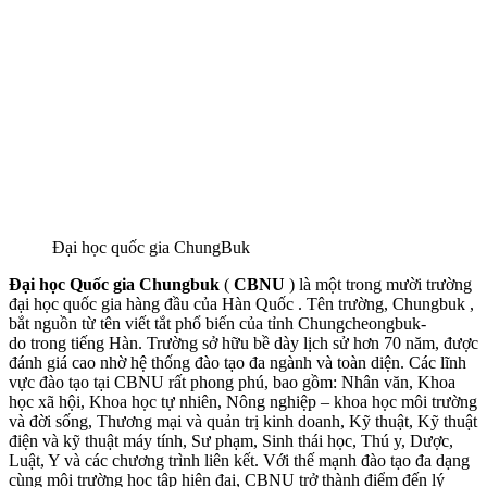
Đại học quốc gia ChungBuk
Đại học Quốc gia Chungbuk
(
CBNU
) là một trong mười
trường
đại học quốc gia hàng đầu của Hàn Quốc
. Tên trường,
Chungbuk
,
bắt nguồn từ tên viết tắt phổ biến của tỉnh
Chungcheongbuk-
do
trong tiếng Hàn. Trường sở hữu bề dày lịch sử hơn 70 năm, được
đánh giá cao nhờ hệ thống đào tạo đa ngành và toàn diện. Các lĩnh
vực đào tạo tại CBNU rất phong phú, bao gồm: Nhân văn, Khoa
học xã hội, Khoa học tự nhiên, Nông nghiệp – khoa học môi trường
và đời sống, Thương mại và quản trị kinh doanh, Kỹ thuật, Kỹ thuật
điện và kỹ thuật máy tính, Sư phạm, Sinh thái học, Thú y, Dược,
Luật, Y và các chương trình liên kết. Với thế mạnh đào tạo đa dạng
cùng môi trường học tập hiện đại, CBNU trở thành điểm đến lý