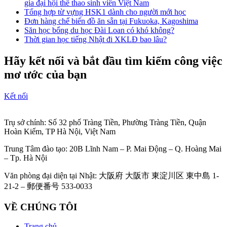
gia đại hội thể thao sinh viên Việt Nam
Tổng hợp từ vựng HSK1 dành cho người mới học
Đơn hàng chế biến đồ ăn sẵn tại Fukuoka, Kagoshima
Săn học bổng du học Đài Loan có khó không?
Thời gian học tiếng Nhật đi XKLĐ bao lâu?
Hãy kết nối và bắt đầu tìm kiếm công việc
mơ ước của bạn
Kết nối
Trụ sở chính: Số 32 phố Tràng Tiền, Phường Tràng Tiền, Quận
Hoàn Kiếm, TP Hà Nội, Việt Nam
Trung Tâm đào tạo: 20B Lĩnh Nam – P. Mai Động – Q. Hoàng Mai
– Tp. Hà Nội
Văn phòng đại diện tại Nhật: 大阪府 大阪市 東淀川区 東中島 1-
21-2 – 郵便番号 533-0033
VỀ CHÚNG TÔI
Trang chủ