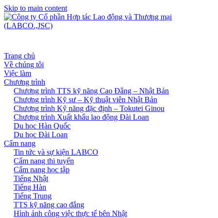
Skip to main content
Trang chủ
Về chúng tôi
Việc làm
Chương trình
Chương trình TTS kỹ năng Cao Đẳng – Nhật Bản
Chương trình Kỹ sư – Kỹ thuật viên Nhật Bản
Chương trình Kỹ năng đặc định – Tokutei Ginou
Chương trình Xuất khẩu lao động Đài Loan
Du học Hàn Quốc
Du học Đài Loan
Cẩm nang
Tin tức và sự kiện LABCO
Cẩm nang thi tuyển
Cẩm nang học tập
Tiếng Nhật
Tiếng Hàn
Tiếng Trung
TTS kỹ năng cao đẳng
Hình ảnh công việc thực tế bên Nhật