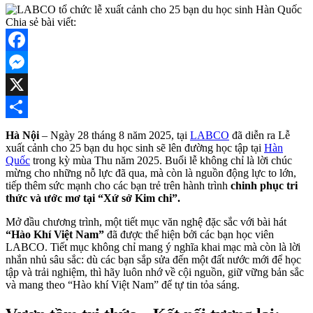
Chia sẻ bài viết:
Facebook
Messenger
X
Share
Hà Nội
– Ngày 28 tháng 8 năm 2025, tại
LABCO
đã diễn ra Lễ
xuất cảnh cho 25 bạn du học sinh sẽ lên đường học tập tại
Hàn
Quốc
trong kỳ mùa Thu năm 2025. Buổi lễ không chỉ là lời chúc
mừng cho những nỗ lực đã qua, mà còn là nguồn động lực to lớn,
tiếp thêm sức mạnh cho các bạn trẻ trên hành trình
chinh phục tri
thức và ước mơ tại “Xứ sở Kim chi”.
Mở đầu chương trình, một tiết mục văn nghệ đặc sắc với bài hát
“Hào Khí Việt Nam”
đã được thể hiện bởi các bạn học viên
LABCO. Tiết mục không chỉ mang ý nghĩa khai mạc mà còn là lời
nhắn nhủ sâu sắc: dù các bạn sắp sửa đến một đất nước mới để học
tập và trải nghiệm, thì hãy luôn nhớ về cội nguồn, giữ vững bản sắc
và mang theo “Hào khí Việt Nam” để tự tin tỏa sáng.