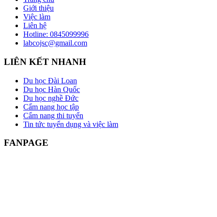
Giới thiệu
Việc làm
Liên hệ
Hotline: 0845099996
labcojsc@gmail.com
LIÊN KẾT NHANH
Du học Đài Loan
Du học Hàn Quốc
Du học nghề Đức
Cẩm nang học tập
Cẩm nang thi tuyển
Tin tức tuyển dụng và việc làm
FANPAGE