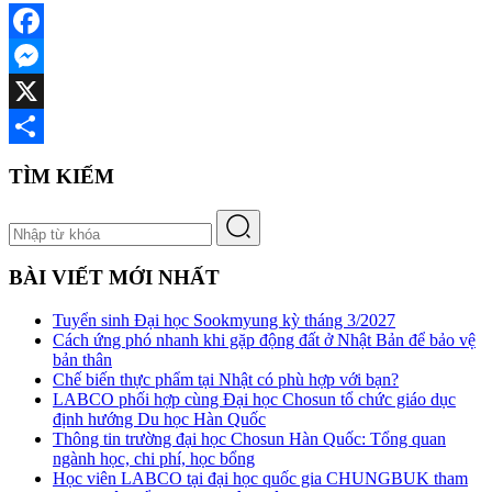
Facebook
Messenger
X
Share
TÌM KIẾM
BÀI VIẾT MỚI NHẤT
Tuyển sinh Đại học Sookmyung kỳ tháng 3/2027
Cách ứng phó nhanh khi gặp động đất ở Nhật Bản để bảo vệ
bản thân
Chế biến thực phẩm tại Nhật có phù hợp với bạn?
LABCO phối hợp cùng Đại học Chosun tổ chức giáo dục
định hướng Du học Hàn Quốc
Thông tin trường đại học Chosun Hàn Quốc: Tổng quan
ngành học, chi phí, học bổng
Học viên LABCO tại đại học quốc gia CHUNGBUK tham