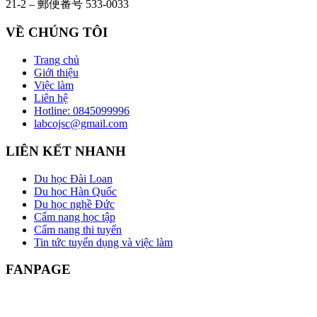
21-2 – 郵便番号 533-0033
VỀ CHÚNG TÔI
Trang chủ
Giới thiệu
Việc làm
Liên hệ
Hotline: 0845099996
labcojsc@gmail.com
LIÊN KẾT NHANH
Du học Đài Loan
Du học Hàn Quốc
Du học nghề Đức
Cẩm nang học tập
Cẩm nang thi tuyển
Tin tức tuyển dụng và việc làm
FANPAGE