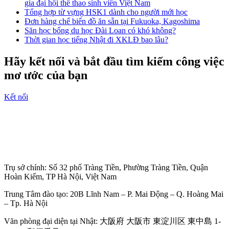
gia đại hội thể thao sinh viên Việt Nam
Tổng hợp từ vựng HSK1 dành cho người mới học
Đơn hàng chế biến đồ ăn sẵn tại Fukuoka, Kagoshima
Săn học bổng du học Đài Loan có khó không?
Thời gian học tiếng Nhật đi XKLĐ bao lâu?
Hãy kết nối và bắt đầu tìm kiếm công việc
mơ ước của bạn
Kết nối
Trụ sở chính: Số 32 phố Tràng Tiền, Phường Tràng Tiền, Quận
Hoàn Kiếm, TP Hà Nội, Việt Nam
Trung Tâm đào tạo: 20B Lĩnh Nam – P. Mai Động – Q. Hoàng Mai
– Tp. Hà Nội
Văn phòng đại diện tại Nhật: 大阪府 大阪市 東淀川区 東中島 1-