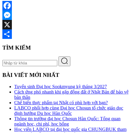
Facebook
Messenger
X
Share
TÌM KIẾM
BÀI VIẾT MỚI NHẤT
Tuyển sinh Đại học Sookmyung kỳ tháng 3/2027
Cách ứng phó nhanh khi gặp động đất ở Nhật Bản để bảo vệ
bản thân
Chế biến thực phẩm tại Nhật có phù hợp với bạn?
LABCO phối hợp cùng Đại học Chosun tổ chức giáo dục
định hướng Du học Hàn Quốc
Thông tin trường đại học Chosun Hàn Quốc: Tổng quan
ngành học, chi phí, học bổng
Học viên LABCO tại đại học quốc gia CHUNGBUK tham