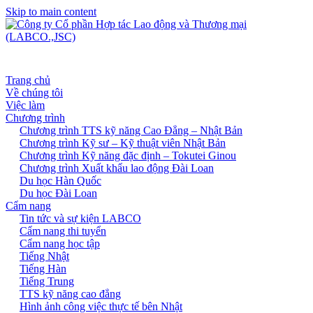
Skip to main content
Trang chủ
Về chúng tôi
Việc làm
Chương trình
Chương trình TTS kỹ năng Cao Đẳng – Nhật Bản
Chương trình Kỹ sư – Kỹ thuật viên Nhật Bản
Chương trình Kỹ năng đặc định – Tokutei Ginou
Chương trình Xuất khẩu lao động Đài Loan
Du học Hàn Quốc
Du học Đài Loan
Cẩm nang
Tin tức và sự kiện LABCO
Cẩm nang thi tuyển
Cẩm nang học tập
Tiếng Nhật
Tiếng Hàn
Tiếng Trung
TTS kỹ năng cao đẳng
Hình ảnh công việc thực tế bên Nhật