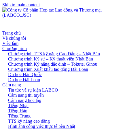
Skip to main content
Trang chủ
Về chúng tôi
Việc làm
Chương trình
Chương trình TTS kỹ năng Cao Đẳng – Nhật Bản
Chương trình Kỹ sư – Kỹ thuật viên Nhật Bản
Chương trình Kỹ năng đặc định – Tokutei Ginou
Chương trình Xuất khẩu lao động Đài Loan
Du học Hàn Quốc
Du học Đài Loan
Cẩm nang
Tin tức và sự kiện LABCO
Cẩm nang thi tuyển
Cẩm nang học tập
Tiếng Nhật
Tiếng Hàn
Tiếng Trung
TTS kỹ năng cao đẳng
Hình ảnh công việc thực tế bên Nhật