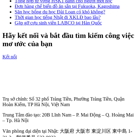
Tổng hợp từ vựng HSK1 dành cho người mới học
Đơn hàng chế biến đồ ăn sẵn tại Fukuoka, Kagoshima
Săn học bổng du học Đài Loan có khó không?
Thời gian học tiếng Nhật đi XKLĐ bao lâu?
Gặp gỡ cựu sinh viên LABCO tại Hàn Quốc
Hãy kết nối và bắt đầu tìm kiếm công việc
mơ ước của bạn
Kết nối
Trụ sở chính: Số 32 phố Tràng Tiền, Phường Tràng Tiền, Quận
Hoàn Kiếm, TP Hà Nội, Việt Nam
Trung Tâm đào tạo: 20B Lĩnh Nam – P. Mai Động – Q. Hoàng Mai
– Tp. Hà Nội
Văn phòng đại diện tại Nhật: 大阪府 大阪市 東淀川区 東中島 1-