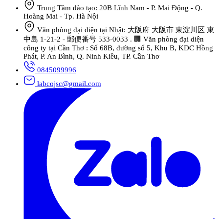
Trung Tâm đào tạo: 20B Lĩnh Nam - P. Mai Động - Q.
Hoàng Mai - Tp. Hà Nội
Văn phòng đại diện tại Nhật: 大阪府 大阪市 東淀川区 東
中島 1-21-2 - 郵便番号 533-0033 . 🏢 Văn phòng đại diện
công ty tại Cần Thơ : Số 68B, đường số 5, Khu B, KDC Hồng
Phát, P. An Bình, Q. Ninh Kiều, TP. Cần Thơ
0845099996
labcojsc@gmail.com