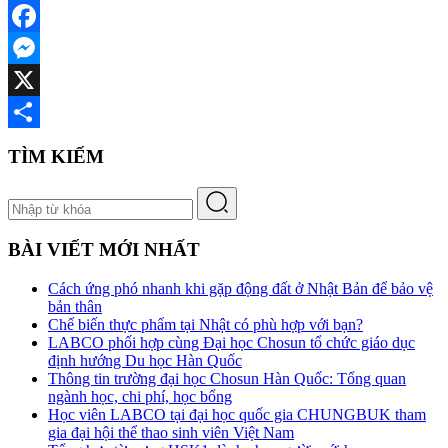
Facebook
Messenger
X
Share
TÌM KIẾM
BÀI VIẾT MỚI NHẤT
Cách ứng phó nhanh khi gặp động đất ở Nhật Bản để bảo vệ
bản thân
Chế biến thực phẩm tại Nhật có phù hợp với bạn?
LABCO phối hợp cùng Đại học Chosun tổ chức giáo dục
định hướng Du học Hàn Quốc
Thông tin trường đại học Chosun Hàn Quốc: Tổng quan
ngành học, chi phí, học bổng
Học viên LABCO tại đại học quốc gia CHUNGBUK tham
gia đại hội thể thao sinh viên Việt Nam