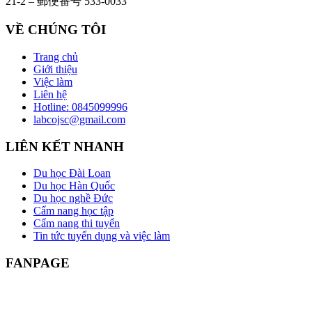
21-2 – 郵便番号 533-0033
VỀ CHÚNG TÔI
Trang chủ
Giới thiệu
Việc làm
Liên hệ
Hotline: 0845099996
labcojsc@gmail.com
LIÊN KẾT NHANH
Du học Đài Loan
Du học Hàn Quốc
Du học nghề Đức
Cẩm nang học tập
Cẩm nang thi tuyển
Tin tức tuyển dụng và việc làm
FANPAGE