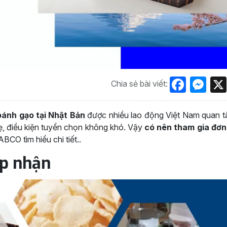
Face
Me
Chia sẻ bài viết:
bánh gạo tại Nhật Bản
được nhiều lao động Việt Nam quan t
hẹ, điều kiện tuyển chọn không khó. Vậy
có nên tham gia đơ
CO tìm hiểu chi tiết..
ếp nhận