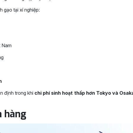
 gạo tại xí nghiệp:
ệt Nam
ng
n
ổn định trong khi
chi phí sinh hoạt thấp hơn Tokyo và Osak
n hàng