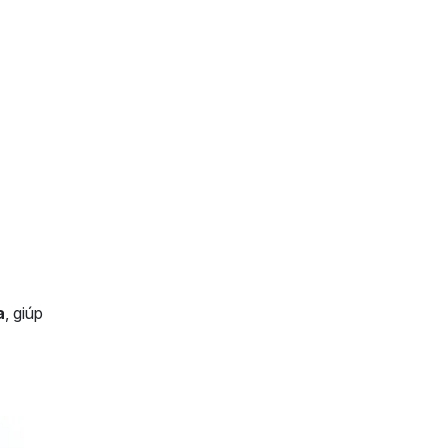
a
, giúp