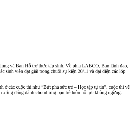
 dụng và Ban Hỗ trợ thực tập sinh. Về phía LABCO, Ban lãnh đạo,
sinh viên đạt giải trong chuỗi sự kiện 20/11 và đại diện các lớp
h ở các cuộc thi như “Bứt phá sức trẻ – Học tập tự tin”, cuộc thi vẽ
nhận xứng đáng dành cho những bạn trẻ luôn nỗ lực không ngừng.