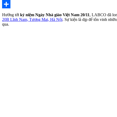
X
Share
Hướng tới
kỷ niệm Ngày Nhà giáo Việt Nam 20/11
, LABCO đã long
20B Lĩnh Nam, Tương Mai, Hà Nội
. Sự kiện là dịp để tôn vinh nh
qua.