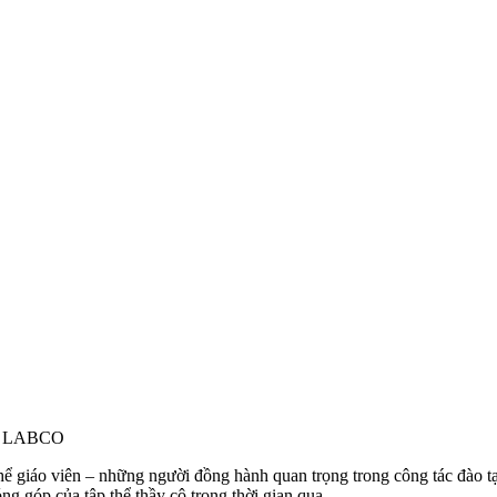
ại LABCO
thể giáo viên – những người đồng hành quan trọng trong công tác đào t
óng góp của tập thể thầy cô trong thời gian qua.