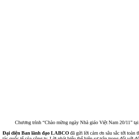
Chương trình “Chào mừng ngày Nhà giáo Việt Nam 20/11” t
Đại diện Ban lãnh đạo LABCO
đã gửi lời cảm ơn sâu sắc tới toàn 
tác quốc tế của công ty. Lời phát biểu thể hiện sự trân trọng đối với đ