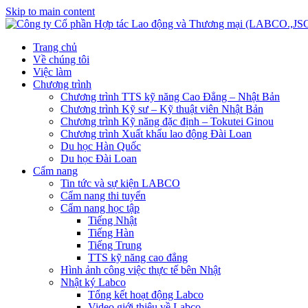
Skip to main content
Trang chủ
Về chúng tôi
Việc làm
Chương trình
Chương trình TTS kỹ năng Cao Đẳng – Nhật Bản
Chương trình Kỹ sư – Kỹ thuật viên Nhật Bản
Chương trình Kỹ năng đặc định – Tokutei Ginou
Chương trình Xuất khẩu lao động Đài Loan
Du học Hàn Quốc
Du học Đài Loan
Cẩm nang
Tin tức và sự kiện LABCO
Cẩm nang thi tuyển
Cẩm nang học tập
Tiếng Nhật
Tiếng Hàn
Tiếng Trung
TTS kỹ năng cao đẳng
Hình ảnh công việc thực tế bên Nhật
Nhật ký Labco
Tổng kết hoạt động Labco
Video giới thiệu về Labco