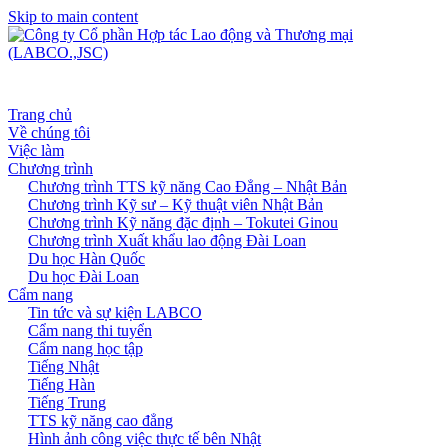
Skip to main content
Trang chủ
Về chúng tôi
Việc làm
Chương trình
Chương trình TTS kỹ năng Cao Đẳng – Nhật Bản
Chương trình Kỹ sư – Kỹ thuật viên Nhật Bản
Chương trình Kỹ năng đặc định – Tokutei Ginou
Chương trình Xuất khẩu lao động Đài Loan
Du học Hàn Quốc
Du học Đài Loan
Cẩm nang
Tin tức và sự kiện LABCO
Cẩm nang thi tuyển
Cẩm nang học tập
Tiếng Nhật
Tiếng Hàn
Tiếng Trung
TTS kỹ năng cao đẳng
Hình ảnh công việc thực tế bên Nhật