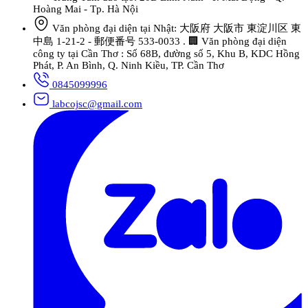
Hoàng Mai - Tp. Hà Nội
Văn phòng đại diện tại Nhật: 大阪府 大阪市 東淀川区 東
中島 1-21-2 - 郵便番号 533-0033 . 🏢 Văn phòng đại diện
công ty tại Cần Thơ : Số 68B, đường số 5, Khu B, KDC Hồng
Phát, P. An Bình, Q. Ninh Kiều, TP. Cần Thơ
0845099996
labcojsc@gmail.com