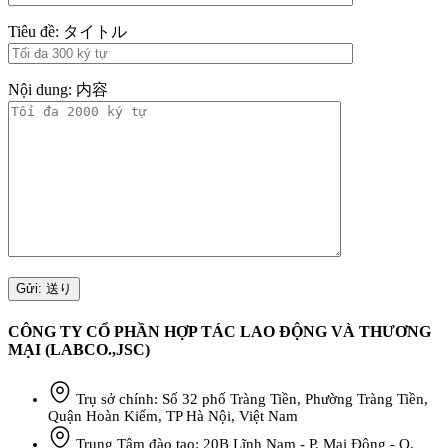
Tiêu đề: タイトル
Nội dung: 内容
CÔNG TY CỔ PHẦN HỢP TÁC LAO ĐỘNG VÀ THƯƠNG
MẠI (LABCO.,JSC)
Trụ sở chính: Số 32 phố Tràng Tiền, Phường Tràng Tiền,
Quận Hoàn Kiếm, TP Hà Nội, Việt Nam
Trung Tâm đào tạo: 20B Lĩnh Nam - P. Mai Động - Q.