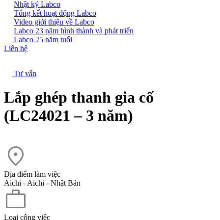
Nhật ký Labco
Tổng kết hoạt động Labco
Video giới thiệu về Labco
Labco 23 năm hình thành và phát triển
Labco 25 năm tuổi
Liên hệ
Tư vấn
Lắp ghép thanh gia cố
(LC24021 – 3 năm)
Địa điểm làm việc
Aichi - Aichi - Nhật Bản
Loại công việc