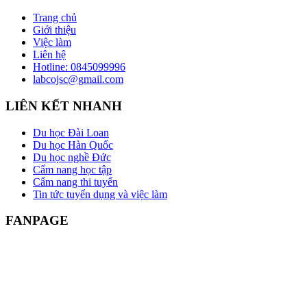
Trang chủ
Giới thiệu
Việc làm
Liên hệ
Hotline: 0845099996
labcojsc@gmail.com
LIÊN KẾT NHANH
Du học Đài Loan
Du học Hàn Quốc
Du học nghề Đức
Cẩm nang học tập
Cẩm nang thi tuyển
Tin tức tuyển dụng và việc làm
FANPAGE