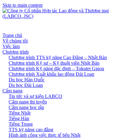
Skip to main content
Trang chủ
Về chúng tôi
Việc làm
Chương trình
Chương trình TTS kỹ năng Cao Đẳng – Nhật Bản
Chương trình Kỹ sư – Kỹ thuật viên Nhật Bản
Chương trình Kỹ năng đặc định – Tokutei Ginou
Chương trình Xuất khẩu lao động Đài Loan
Du học Hàn Quốc
Du học Đài Loan
Cẩm nang
Tin tức và sự kiện LABCO
Cẩm nang thi tuyển
Cẩm nang học tập
Tiếng Nhật
Tiếng Hàn
Tiếng Trung
TTS kỹ năng cao đẳng
Hình ảnh công việc thực tế bên Nhật