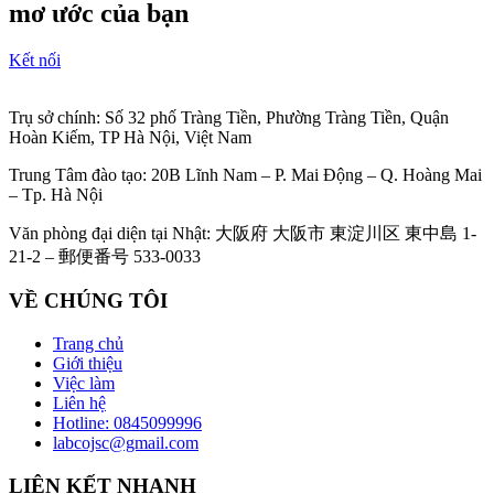
mơ ước của bạn
Kết nối
Trụ sở chính: Số 32 phố Tràng Tiền, Phường Tràng Tiền, Quận
Hoàn Kiếm, TP Hà Nội, Việt Nam
Trung Tâm đào tạo: 20B Lĩnh Nam – P. Mai Động – Q. Hoàng Mai
– Tp. Hà Nội
Văn phòng đại diện tại Nhật: 大阪府 大阪市 東淀川区 東中島 1-
21-2 – 郵便番号 533-0033
VỀ CHÚNG TÔI
Trang chủ
Giới thiệu
Việc làm
Liên hệ
Hotline: 0845099996
labcojsc@gmail.com
LIÊN KẾT NHANH