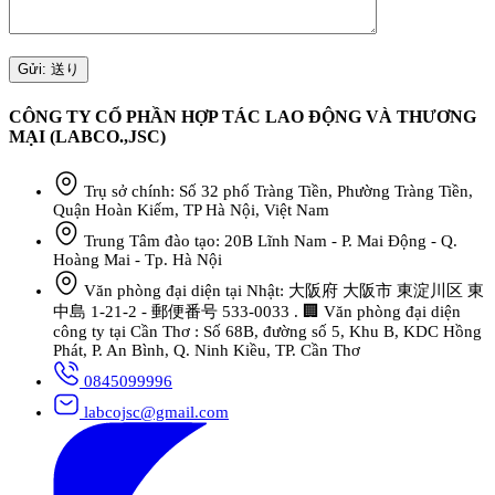
CÔNG TY CỔ PHẦN HỢP TÁC LAO ĐỘNG VÀ THƯƠNG
MẠI (LABCO.,JSC)
Trụ sở chính: Số 32 phố Tràng Tiền, Phường Tràng Tiền,
Quận Hoàn Kiếm, TP Hà Nội, Việt Nam
Trung Tâm đào tạo: 20B Lĩnh Nam - P. Mai Động - Q.
Hoàng Mai - Tp. Hà Nội
Văn phòng đại diện tại Nhật: 大阪府 大阪市 東淀川区 東
中島 1-21-2 - 郵便番号 533-0033 . 🏢 Văn phòng đại diện
công ty tại Cần Thơ : Số 68B, đường số 5, Khu B, KDC Hồng
Phát, P. An Bình, Q. Ninh Kiều, TP. Cần Thơ
0845099996
labcojsc@gmail.com