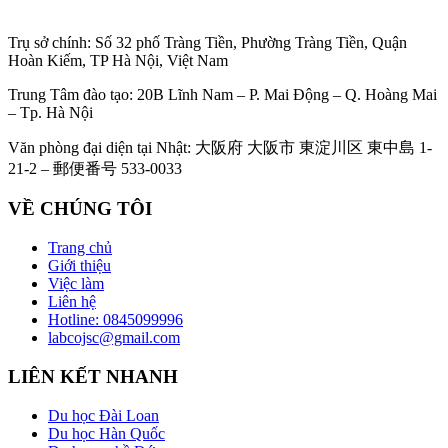
Trụ sở chính: Số 32 phố Tràng Tiền, Phường Tràng Tiền, Quận
Hoàn Kiếm, TP Hà Nội, Việt Nam
Trung Tâm đào tạo: 20B Lĩnh Nam – P. Mai Động – Q. Hoàng Mai
– Tp. Hà Nội
Văn phòng đại diện tại Nhật: 大阪府 大阪市 東淀川区 東中島 1-
21-2 – 郵便番号 533-0033
VỀ CHÚNG TÔI
Trang chủ
Giới thiệu
Việc làm
Liên hệ
Hotline: 0845099996
labcojsc@gmail.com
LIÊN KẾT NHANH
Du học Đài Loan
Du học Hàn Quốc