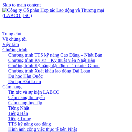
Skip to main content
Trang chủ
Về chúng tôi
Việc làm
Chương trình
Chương trình TTS kỹ năng Cao Đẳng – Nhật Bản
Chương trình Kỹ sư – Kỹ thuật viên Nhật Bản
Chương trình Kỹ năng đặc định – Tokutei Ginou
Chương trình Xuất khẩu lao động Đài Loan
Du học Hàn Quốc
Du học Đài Loan
Cẩm nang
Tin tức và sự kiện LABCO
Cẩm nang thi tuyển
Cẩm nang học tập
Tiếng Nhật
Tiếng Hàn
Tiếng Trung
TTS kỹ năng cao đẳng
Hình ảnh công việc thực tế bên Nhật