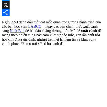
Messenger
X
Share
Ngày 22/3 đánh dấu một cột mốc quan trọng trong hành trình của
các bạn học viên
LABCO
– ngày các bạn chính thức xuất cảnh
sang
Nhật Bản
để bắt đầu chặng đường mới. Mỗi
lễ xuất cảnh
đều
mang theo nhiều cung bậc cảm xúc: sự háo hức, xen lẫn chút bồi
hồi khi rời xa gia đình, nhưng trên hết là niềm tin và khát vọng
chinh phục ước mơ nơi xứ sở hoa anh đào.