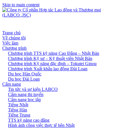
Skip to main content
Trang chủ
Về chúng tôi
Việc làm
Chương trình
Chương trình TTS kỹ năng Cao Đẳng – Nhật Bản
Chương trình Kỹ sư – Kỹ thuật viên Nhật Bản
Chương trình Kỹ năng đặc định – Tokutei Ginou
Chương trình Xuất khẩu lao động Đài Loan
Du học Hàn Quốc
Du học Đài Loan
Cẩm nang
Tin tức và sự kiện LABCO
Cẩm nang thi tuyển
Cẩm nang học tập
Tiếng Nhật
Tiếng Hàn
Tiếng Trung
TTS kỹ năng cao đẳng
Hình ảnh công việc thực tế bên Nhật