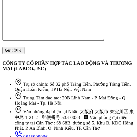
CÔNG TY CỔ PHẦN HỢP TÁC LAO ĐỘNG VÀ THƯƠNG
MẠI (LABCO.,JSC)
Trụ sở chính: Số 32 phố Tràng Tiền, Phường Tràng Tiền,
Quận Hoàn Kiếm, TP Hà Nội, Việt Nam
Trung Tâm đào tạo: 20B Lĩnh Nam - P. Mai Động - Q.
Hoàng Mai - Tp. Hà Nội
Văn phòng đại diện tại Nhật: 大阪府 大阪市 東淀川区 東
中島 1-21-2 - 郵便番号 533-0033 . 🏢 Văn phòng đại diện
công ty tại Cần Thơ : Số 68B, đường số 5, Khu B, KDC Hồng
Phát, P. An Bình, Q. Ninh Kiều, TP. Cần Thơ
0845099996