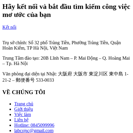
Hãy kết nối và bắt đầu tìm kiếm công việc
mơ ước của bạn
Kết nối
Trụ sở chính: Số 32 phố Tràng Tiền, Phường Tràng Tiền, Quận
Hoàn Kiếm, TP Hà Nội, Việt Nam
Trung Tâm đào tạo: 20B Lĩnh Nam – P. Mai Động – Q. Hoàng Mai
– Tp. Hà Nội
Văn phòng đại diện tại Nhật: 大阪府 大阪市 東淀川区 東中島 1-
21-2 – 郵便番号 533-0033
VỀ CHÚNG TÔI
Trang chủ
Giới thiệu
Việc làm
Liên hệ
Hotline: 0845099996
labcojsc@gmail.com