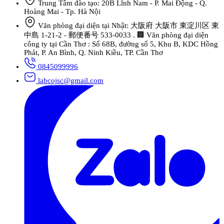
Trung Tâm đào tạo: 20B Lĩnh Nam - P. Mai Động - Q.
Hoàng Mai - Tp. Hà Nội
Văn phòng đại diện tại Nhật: 大阪府 大阪市 東淀川区 東
中島 1-21-2 - 郵便番号 533-0033 . 🏢 Văn phòng đại diện
công ty tại Cần Thơ : Số 68B, đường số 5, Khu B, KDC Hồng
Phát, P. An Bình, Q. Ninh Kiều, TP. Cần Thơ
0845099996
labcojsc@gmail.com