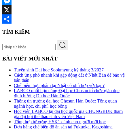
Facebook
Messenger
X
Share
TÌM KIẾM
BÀI VIẾT MỚI NHẤT
Tuyển sinh Đại học Sookmyung kỳ tháng 3/2027
Cách ứng phó nhanh khi gặp động đất ở Nhật Bản để bảo vệ
bản thân
Chế biến thực phẩm tại Nhật có phù hợp với bạn?
LABCO phối hợp cùng Đại học Chosun tổ chức giáo dục
định hướng Du học Hàn Quốc
Thông tin trường đại học Chosun Hàn Quốc: Tổng quan
ngành học, chi phí, học bổng
Học viên LABCO tại đại học quốc gia CHUNGBUK tham
gia đại hội thể thao sinh viên Việt Nam
Tổng hợp từ vựng HSK1 dành cho người mới học
Đơn hàng chế biến đồ ăn sẵn tại Fukuoka, Kagoshima