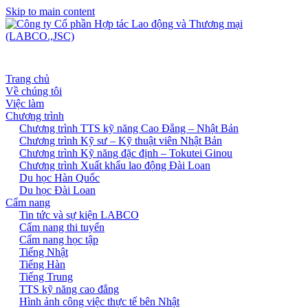
Skip to main content
Trang chủ
Về chúng tôi
Việc làm
Chương trình
Chương trình TTS kỹ năng Cao Đẳng – Nhật Bản
Chương trình Kỹ sư – Kỹ thuật viên Nhật Bản
Chương trình Kỹ năng đặc định – Tokutei Ginou
Chương trình Xuất khẩu lao động Đài Loan
Du học Hàn Quốc
Du học Đài Loan
Cẩm nang
Tin tức và sự kiện LABCO
Cẩm nang thi tuyển
Cẩm nang học tập
Tiếng Nhật
Tiếng Hàn
Tiếng Trung
TTS kỹ năng cao đẳng
Hình ảnh công việc thực tế bên Nhật