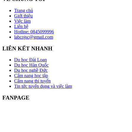
Trang chủ
Giới thiệu
Việc làm
Liên hệ
Hotline: 0845099996
labcojsc@gmail.com
LIÊN KẾT NHANH
Du học Đài Loan
Du học Hàn Quốc
Du học nghề Đức
Cẩm nang học tập
Cẩm nang thi tuyển
Tin tức tuyển dụng và việc làm
FANPAGE