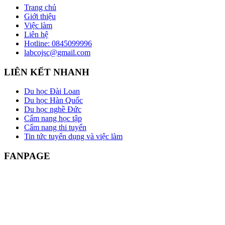
Trang chủ
Giới thiệu
Việc làm
Liên hệ
Hotline: 0845099996
labcojsc@gmail.com
LIÊN KẾT NHANH
Du học Đài Loan
Du học Hàn Quốc
Du học nghề Đức
Cẩm nang học tập
Cẩm nang thi tuyển
Tin tức tuyển dụng và việc làm
FANPAGE