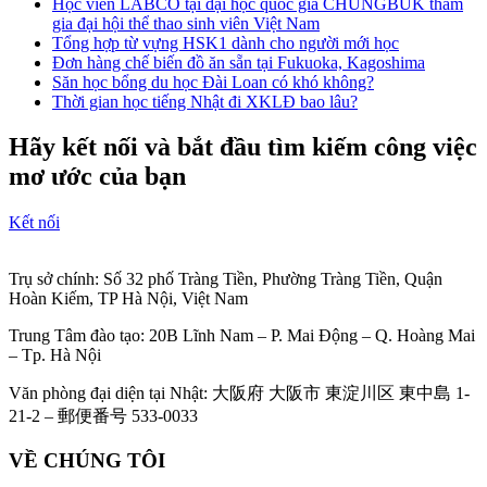
Học viên LABCO tại đại học quốc gia CHUNGBUK tham
gia đại hội thể thao sinh viên Việt Nam
Tổng hợp từ vựng HSK1 dành cho người mới học
Đơn hàng chế biến đồ ăn sẵn tại Fukuoka, Kagoshima
Săn học bổng du học Đài Loan có khó không?
Thời gian học tiếng Nhật đi XKLĐ bao lâu?
Hãy kết nối và bắt đầu tìm kiếm công việc
mơ ước của bạn
Kết nối
Trụ sở chính: Số 32 phố Tràng Tiền, Phường Tràng Tiền, Quận
Hoàn Kiếm, TP Hà Nội, Việt Nam
Trung Tâm đào tạo: 20B Lĩnh Nam – P. Mai Động – Q. Hoàng Mai
– Tp. Hà Nội
Văn phòng đại diện tại Nhật: 大阪府 大阪市 東淀川区 東中島 1-
21-2 – 郵便番号 533-0033
VỀ CHÚNG TÔI