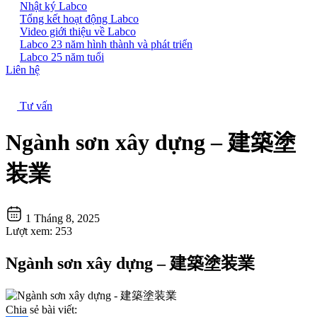
Nhật ký Labco
Tổng kết hoạt động Labco
Video giới thiệu về Labco
Labco 23 năm hình thành và phát triển
Labco 25 năm tuổi
Liên hệ
Tư vấn
Ngành sơn xây dựng – 建築塗
装業
1 Tháng 8, 2025
Lượt xem:
253
Ngành sơn xây dựng – 建築塗装業
Chia sẻ bài viết: