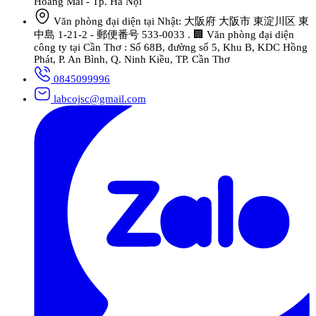
Hoàng Mai - Tp. Hà Nội
Văn phòng đại diện tại Nhật: 大阪府 大阪市 東淀川区 東
中島 1-21-2 - 郵便番号 533-0033 . 🏢 Văn phòng đại diện
công ty tại Cần Thơ : Số 68B, đường số 5, Khu B, KDC Hồng
Phát, P. An Bình, Q. Ninh Kiều, TP. Cần Thơ
0845099996
labcojsc@gmail.com