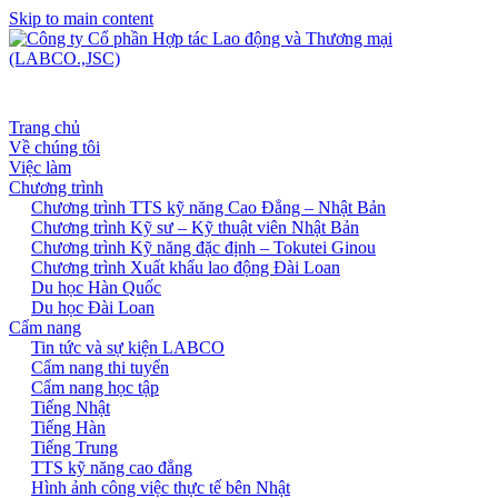
Skip to main content
Trang chủ
Về chúng tôi
Việc làm
Chương trình
Chương trình TTS kỹ năng Cao Đẳng – Nhật Bản
Chương trình Kỹ sư – Kỹ thuật viên Nhật Bản
Chương trình Kỹ năng đặc định – Tokutei Ginou
Chương trình Xuất khẩu lao động Đài Loan
Du học Hàn Quốc
Du học Đài Loan
Cẩm nang
Tin tức và sự kiện LABCO
Cẩm nang thi tuyển
Cẩm nang học tập
Tiếng Nhật
Tiếng Hàn
Tiếng Trung
TTS kỹ năng cao đẳng
Hình ảnh công việc thực tế bên Nhật