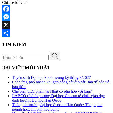
Chia sẻ bài viết:
Facebook
Messenger
X
Share
TÌM KIẾM
BÀI VIẾT MỚI NHẤT
Tuyển sinh Đại học Sookmyung kỳ tháng 3/2027
Cách ứng phó nhanh khi gặp động đất ở Nhật Bản để bảo vệ
bản thân
Chế biến thực phẩm tại Nhật có phù hợp với bạn?
LABCO phối hợp cùng Đại học Chosun tổ chức giáo dục
định hướng Du học Hàn Quốc
Thông tin trường đại học Chosun Hàn Quốc: Tổng quan
ngành học, chi phí, học bổng