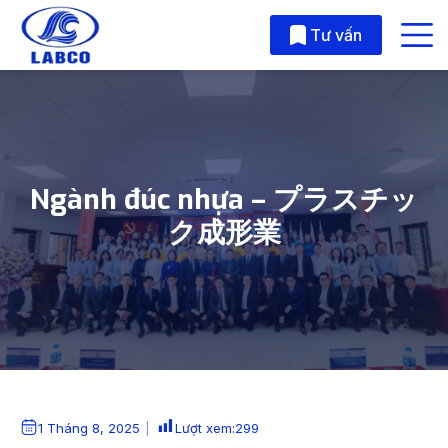
Skip to main content
Tư vấn
Ngành đúc nhựa – プラスチッ
ク成形業
1 Tháng 8, 2025
Lượt xem:
299