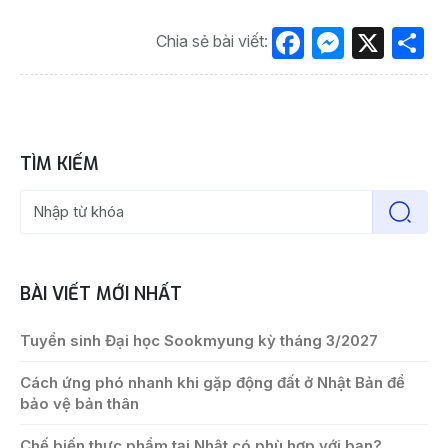
Facebook
Messen
X
S
Chia sẻ bài viết:
TÌM KIẾM
BÀI VIẾT MỚI NHẤT
Tuyển sinh Đại học Sookmyung kỳ tháng 3/2027
Cách ứng phó nhanh khi gặp động đất ở Nhật Bản để
bảo vệ bản thân
Chế biến thực phẩm tại Nhật có phù hợp với bạn?