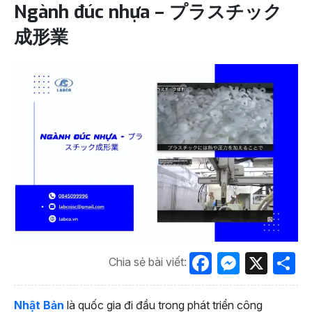
Ngành đúc nhựa – プラスチック
成形業
Facebook
Messen
X
S
Chia sẻ bài viết:
Nhật Bản
là quốc gia đi đầu trong phát triển công