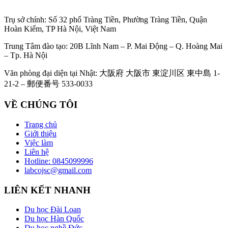
Trụ sở chính: Số 32 phố Tràng Tiền, Phường Tràng Tiền, Quận
Hoàn Kiếm, TP Hà Nội, Việt Nam
Trung Tâm đào tạo: 20B Lĩnh Nam – P. Mai Động – Q. Hoàng Mai
– Tp. Hà Nội
Văn phòng đại diện tại Nhật: 大阪府 大阪市 東淀川区 東中島 1-
21-2 – 郵便番号 533-0033
VỀ CHÚNG TÔI
Trang chủ
Giới thiệu
Việc làm
Liên hệ
Hotline: 0845099996
labcojsc@gmail.com
LIÊN KẾT NHANH
Du học Đài Loan
Du học Hàn Quốc
Du học nghề Đức