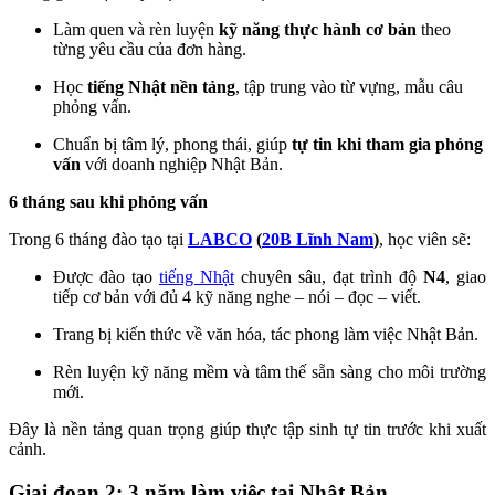
Làm quen và rèn luyện
kỹ năng thực hành cơ bản
theo
từng yêu cầu của đơn hàng.
Học
tiếng Nhật nền tảng
, tập trung vào từ vựng, mẫu câu
phỏng vấn.
Chuẩn bị tâm lý, phong thái, giúp
tự tin khi tham gia phỏng
vấn
với doanh nghiệp Nhật Bản.
6 tháng sau khi phỏng vấn
Trong 6 tháng đào tạo tại
LABCO
(
20B Lĩnh Nam
)
, học viên sẽ:
Được đào tạo
tiếng Nhật
chuyên sâu, đạt trình độ
N4
, giao
tiếp cơ bản với đủ 4 kỹ năng nghe – nói – đọc – viết.
Trang bị kiến thức về văn hóa, tác phong làm việc Nhật Bản.
Rèn luyện kỹ năng mềm và tâm thế sẵn sàng cho môi trường
mới.
Đây là nền tảng quan trọng giúp thực tập sinh tự tin trước khi xuất
cảnh.
Giai đoạn 2: 3 năm làm việc tại Nhật Bản