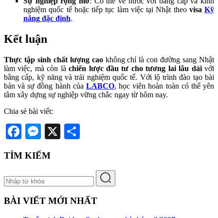
Sự nghiệp rộng mở
: Có thể về nước với bằng cấp và kinh
nghiệm quốc tế hoặc tiếp tục làm việc tại Nhật theo
visa
Kỹ
năng đặc định
.
Kết luận
Thực tập sinh chất lượng cao
không chỉ là con đường sang Nhật
làm việc, mà còn là
chiến lược đầu tư cho tương lai lâu dài
với
bằng cấp, kỹ năng và trải nghiệm quốc tế. Với lộ trình đào tạo bài
bản và sự đồng hành của
LABCO
, học viên hoàn toàn có thể yên
tâm xây dựng sự nghiệp vững chắc ngay từ hôm nay.
Chia sẻ bài viết:
Facebook
Messenger
X
Share
TÌM KIẾM
BÀI VIẾT MỚI NHẤT