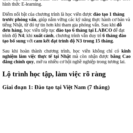
hình thức E-learning.
Điểm nổi bật của chương trình là học viên được
đào tạo 1 tháng
trước phỏng vấn
, giúp nắm vững các kỹ năng thực hành cơ bản và
tiếng Nhật, từ đó tự tin hơn khi tham gia phỏng vấn. Sau khi
đỗ
đơn hàng
, học viên tiếp tục
đào tạo 6 tháng tại LABCO
để đạt
trình độ
N4
; khi
xuất cảnh
, chương trình vẫn duy trì
6 tháng đào
tạo bổ sung
với
cam kết đạt trình độ N3 trong 15 tháng
.
Sau khi hoàn thành chương trình, học viên không chỉ có
kinh
nghiệm làm việc thực tế tại Nhật
mà còn nhận được
bằng Cao
đẳng chính quy
, mở ra nhiều cơ hội nghề nghiệp trong tương lai.
Lộ trình học tập, làm việc rõ ràng
Giai đoạn 1: Đào tạo tại Việt Nam (7 tháng)