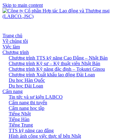
Skip to main content
Trang chủ
Về chúng tôi
Việc làm
Chương trình
Chương trình TTS kỹ năng Cao Đẳng – Nhật Bản
Chương trình Kỹ sư – Kỹ thuật viên Nhật Bản
Chương trình Kỹ năng đặc định – Tokutei Ginou
Chương trình Xuất khẩu lao động Đài Loan
Du học Hàn Quốc
Du học Đài Loan
Cẩm nang
Tin tức và sự kiện LABCO
Cẩm nang thi tuyển
Cẩm nang học tập
Tiếng Nhật
Tiếng Hàn
Tiếng Trung
TTS kỹ năng cao đẳng
Hình ảnh công việc thực tế bên Nhật