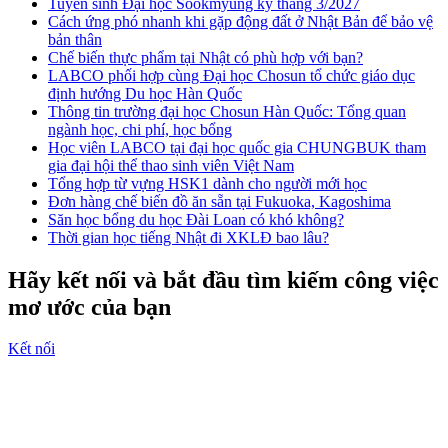
Tuyển sinh Đại học Sookmyung kỳ tháng 3/2027
Cách ứng phó nhanh khi gặp động đất ở Nhật Bản để bảo vệ
bản thân
Chế biến thực phẩm tại Nhật có phù hợp với bạn?
LABCO phối hợp cùng Đại học Chosun tổ chức giáo dục
định hướng Du học Hàn Quốc
Thông tin trường đại học Chosun Hàn Quốc: Tổng quan
ngành học, chi phí, học bổng
Học viên LABCO tại đại học quốc gia CHUNGBUK tham
gia đại hội thể thao sinh viên Việt Nam
Tổng hợp từ vựng HSK1 dành cho người mới học
Đơn hàng chế biến đồ ăn sẵn tại Fukuoka, Kagoshima
Săn học bổng du học Đài Loan có khó không?
Thời gian học tiếng Nhật đi XKLĐ bao lâu?
Hãy kết nối và bắt đầu tìm kiếm công việc
mơ ước của bạn
Kết nối