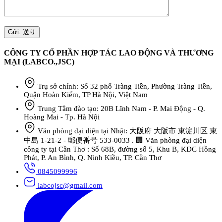
CÔNG TY CỔ PHẦN HỢP TÁC LAO ĐỘNG VÀ THƯƠNG
MẠI (LABCO.,JSC)
Trụ sở chính: Số 32 phố Tràng Tiền, Phường Tràng Tiền,
Quận Hoàn Kiếm, TP Hà Nội, Việt Nam
Trung Tâm đào tạo: 20B Lĩnh Nam - P. Mai Động - Q.
Hoàng Mai - Tp. Hà Nội
Văn phòng đại diện tại Nhật: 大阪府 大阪市 東淀川区 東
中島 1-21-2 - 郵便番号 533-0033 . 🏢 Văn phòng đại diện
công ty tại Cần Thơ : Số 68B, đường số 5, Khu B, KDC Hồng
Phát, P. An Bình, Q. Ninh Kiều, TP. Cần Thơ
0845099996
labcojsc@gmail.com