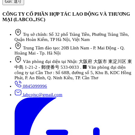
CÔNG TY CỔ PHẦN HỢP TÁC LAO ĐỘNG VÀ THƯƠNG
MẠI (LABCO.,JSC)
Trụ sở chính: Số 32 phố Tràng Tiền, Phường Tràng Tiền,
Quận Hoàn Kiếm, TP Hà Nội, Việt Nam
Trung Tâm đào tạo: 20B Lĩnh Nam - P. Mai Động - Q.
Hoàng Mai - Tp. Hà Nội
Văn phòng đại diện tại Nhật: 大阪府 大阪市 東淀川区 東
中島 1-21-2 - 郵便番号 533-0033 . 🏢 Văn phòng đại diện
công ty tại Cần Thơ : Số 68B, đường số 5, Khu B, KDC Hồng
Phát, P. An Bình, Q. Ninh Kiều, TP. Cần Thơ
0845099996
labcojsc@gmail.com