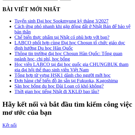
BÀI VIẾT MỚI NHẤT
Tuyển sinh Đại học Sookmyung kỳ tháng 3/2027
Cách ứng phó nhanh khi gặp động đất ở Nhật Bản để bảo vệ
bản thân
Chế biến thực phẩm tại Nhật có phù hợp với bạn?
LABCO phối hợp cùng Đại học Chosun tổ chức giáo dục
định hướng Du học Hàn Quốc
Thông tin trường đại học Chosun Hàn Quốc: Tổng quan
ngành học, chi phí, học bổng
Học viên LABCO tại đại học quốc gia CHUNGBUK tham
gia đại hội thể thao sinh viên Việt Nam
Tổng hợp từ vựng HSK1 dành cho người mới học
Đơn hàng chế biến đồ ăn sẵn tại Fukuoka, Kagoshima
Săn học bổng du học Đài Loan có khó không?
Thời gian học tiếng Nhật đi XKLĐ bao lâu?
Hãy kết nối và bắt đầu tìm kiếm công việc
mơ ước của bạn
Kết nối