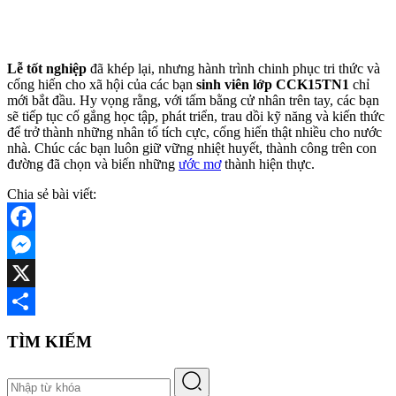
Lễ tốt nghiệp
đã khép lại, nhưng hành trình chinh phục tri thức và
cống hiến cho xã hội của các bạn
sinh viên lớp CCK15TN1
chỉ
mới bắt đầu. Hy vọng rằng, với tấm bằng cử nhân trên tay, các bạn
sẽ tiếp tục cố gắng học tập, phát triển, trau dồi kỹ năng và kiến thức
để trở thành những nhân tố tích cực, cống hiến thật nhiều cho nước
nhà. Chúc các bạn luôn giữ vững nhiệt huyết, thành công trên con
đường đã chọn và biến những
ước mơ
thành hiện thực.
Chia sẻ bài viết:
Facebook
Messenger
X
Share
TÌM KIẾM