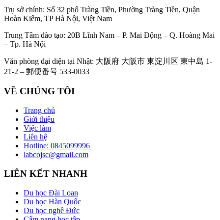
Trụ sở chính: Số 32 phố Tràng Tiền, Phường Tràng Tiền, Quận
Hoàn Kiếm, TP Hà Nội, Việt Nam
Trung Tâm đào tạo: 20B Lĩnh Nam – P. Mai Động – Q. Hoàng Mai
– Tp. Hà Nội
Văn phòng đại diện tại Nhật: 大阪府 大阪市 東淀川区 東中島 1-
21-2 – 郵便番号 533-0033
VỀ CHÚNG TÔI
Trang chủ
Giới thiệu
Việc làm
Liên hệ
Hotline: 0845099996
labcojsc@gmail.com
LIÊN KẾT NHANH
Du học Đài Loan
Du học Hàn Quốc
Du học nghề Đức
Cẩm nang học tập