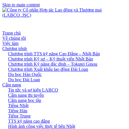
Skip to main content
Trang chủ
Về chúng tôi
Việc làm
Chương trình
Chương trình TTS kỹ năng Cao Đẳng – Nhật Bản
Chương trình Kỹ sư – Kỹ thuật viên Nhật Bản
Chương trình Kỹ năng đặc định – Tokutei Ginou
Chương trình Xuất khẩu lao động Đài Loan
Du học Hàn Quốc
Du học Đài Loan
Cẩm nang
Tin tức và sự kiện LABCO
Cẩm nang thi tuyển
Cẩm nang học tập
Tiếng Nhật
Tiếng Hàn
Tiếng Trung
TTS kỹ năng cao đẳng
Hình ảnh công việc thực tế bên Nhật