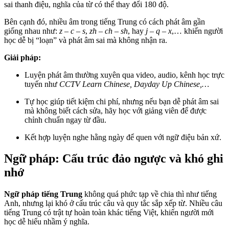
sai thanh điệu, nghĩa của từ có thể thay đổi 180 độ.
Bên cạnh đó, nhiều âm trong tiếng Trung có cách phát âm gần
giống nhau như:
z – c – s
,
zh – ch – sh
, hay
j – q – x
,… khiến người
học dễ bị “loạn” và phát âm sai mà không nhận ra.
Giải pháp:
Luyện phát âm thường xuyên qua video, audio, kênh học trực
tuyến như
CCTV Learn Chinese, Dayday Up Chinese,…
Tự học giúp tiết kiệm chi phí, nhưng nếu bạn dễ phát âm sai
mà không biết cách sửa, hãy học với giảng viên để được
chỉnh chuẩn ngay từ đầu.
Kết hợp luyện nghe hằng ngày để quen với ngữ điệu bản xứ.
Ngữ pháp: Cấu trúc đảo ngược và khó ghi
nhớ
Ngữ pháp tiếng Trung
không quá phức tạp về chia thì như tiếng
Anh, nhưng lại khó ở cấu trúc câu và quy tắc sắp xếp từ. Nhiều câu
tiếng Trung có trật tự hoàn toàn khác tiếng Việt, khiến người mới
học dễ hiểu nhầm ý nghĩa.