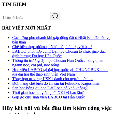
Share
TÌM KIẾM
BÀI VIẾT MỚI NHẤT
Cách ứng phó nhanh khi gặp động đất ở Nhật Bản để bảo vệ
bản thân
Chế biến thực phẩm tại Nhật có phù hợp với bạn?
LABCO phối hợp cùng Đại học Chosun tổ chức giáo dục
định hướng Du học Hàn Quốc
Thông tin trường đại học Chosun Hàn Quốc: Tổng quan
ngành học, chi phí, học bổng
Học viên LABCO tại đại học quốc gia CHUNGBUK tham
gia đại hội thể thao sinh viên Việt Nam
Tổng hợp từ vựng HSK1 dành cho người mới học
Đơn hàng chế biến đồ ăn sẵn tại Fukuoka, Kagoshima
Săn học bổng du học Đài Loan có khó không?
Thời gian học tiếng Nhật đi XKLĐ bao lâu?
Gặp gỡ cựu sinh viên LABCO tại Hàn Quốc
Hãy kết nối và bắt đầu tìm kiếm công việc