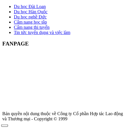
Du học Đài Loan
Du học Hàn Quốc
Du học nghề Đức
Cẩm nang học tập
Cẩm nang thi tuyển
Tin tức tuyển dụng và việc làm
FANPAGE
Bản quyền nội dung thuộc về Công ty Cổ phần Hợp tác Lao động
và Thương mại - Copyright © 1999