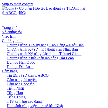
Skip to main content
Trang chủ
Về chúng tôi
Việc làm
Chương trình
Chương trình TTS kỹ năng Cao Đẳng – Nhật Bản
Chương trình Kỹ sư – Kỹ thuật viên Nhật Bản
Chương trình Kỹ năng đặc định – Tokutei Ginou
Chương trình Xuất khẩu lao động Đài Loan
Du học Hàn Quốc
Du học Đài Loan
Cẩm nang
Tin tức và sự kiện LABCO
Cẩm nang thi tuyển
Cẩm nang học tập
Tiếng Nhật
Tiếng Hàn
Tiếng Trung
TTS kỹ năng cao đẳng
Hình ảnh công việc thực tế bên Nhật