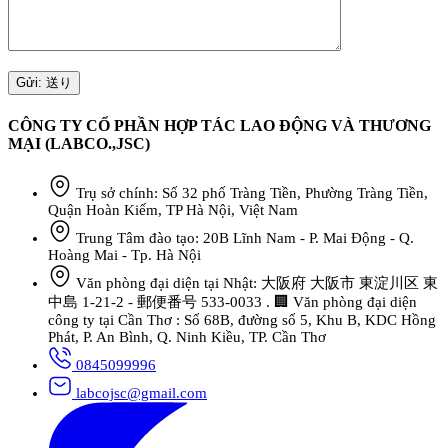
CÔNG TY CỔ PHẦN HỢP TÁC LAO ĐỘNG VÀ THƯƠNG
MẠI (LABCO.,JSC)
Trụ sở chính: Số 32 phố Tràng Tiền, Phường Tràng Tiền,
Quận Hoàn Kiếm, TP Hà Nội, Việt Nam
Trung Tâm đào tạo: 20B Lĩnh Nam - P. Mai Động - Q.
Hoàng Mai - Tp. Hà Nội
Văn phòng đại diện tại Nhật: 大阪府 大阪市 東淀川区 東
中島 1-21-2 - 郵便番号 533-0033 . 🏢 Văn phòng đại diện
công ty tại Cần Thơ : Số 68B, đường số 5, Khu B, KDC Hồng
Phát, P. An Bình, Q. Ninh Kiều, TP. Cần Thơ
0845099996
labcojsc@gmail.com