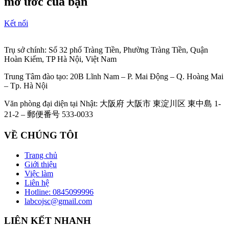
mơ ước của bạn
Kết nối
Trụ sở chính: Số 32 phố Tràng Tiền, Phường Tràng Tiền, Quận
Hoàn Kiếm, TP Hà Nội, Việt Nam
Trung Tâm đào tạo: 20B Lĩnh Nam – P. Mai Động – Q. Hoàng Mai
– Tp. Hà Nội
Văn phòng đại diện tại Nhật: 大阪府 大阪市 東淀川区 東中島 1-
21-2 – 郵便番号 533-0033
VỀ CHÚNG TÔI
Trang chủ
Giới thiệu
Việc làm
Liên hệ
Hotline: 0845099996
labcojsc@gmail.com
LIÊN KẾT NHANH