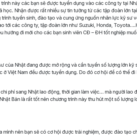
g trình này các bạn sẽ được tuyển dụng vào các công ty tại Nhậ
học. Nhận được rất nhiều sự tin tưởng từ các tập đoàn lớn tạ
 trình tuyển sinh, đào tạo và cung ứng nguồn nhân lực kỹ sư v
ao tới các công ty, tập đoàn lớn như Suzuki, Honda, Toyota…
ều hướng đi mới cho các bạn sinh viên CĐ – ĐH tốt nghiệp muố
sư của Nhật đang được mở rộng và cần tuyển số lượng lớn kỹ 
c ở Việt Nam đều được tuyển dụng. Do đó cơ hội để có thể đi
 chi phí sang Nhật lao động, thời gian làm việc… mà người lao 
hật Bản là rất tốt nên chương trình này thu hút một số lượng l
a mình nên bạn sẽ có cơ hội được trải nghiệm, được đào tạo 