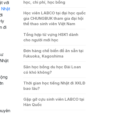
học, chi phí, học bổng
t với
i
Nhật
Học viên LABCO tại đại học quốc
ới
gia CHUNGBUK tham gia đại hội
.Hy
thể thao sinh viên Việt Nam
n đi
Tổng hợp từ vựng HSK1 dành
cho người mới học
Đơn hàng chế biến đồ ăn sẵn tại
sư
Fukuoka, Kagoshima
 Nhật
Săn học bổng du học Đài Loan
có khó không?
động
Thời gian học tiếng Nhật đi XKLĐ
ớn
bao lâu?
Gặp gỡ cựu sinh viên LABCO tại
Hàn Quốc
chuyên