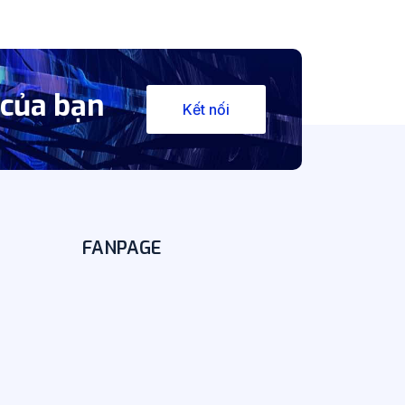
 của bạn
Kết nối
FANPAGE