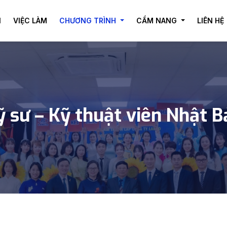
I
VIỆC LÀM
CHƯƠNG TRÌNH
CẨM NANG
LIÊN HỆ
ỹ sư – Kỹ thuật viên Nhật B