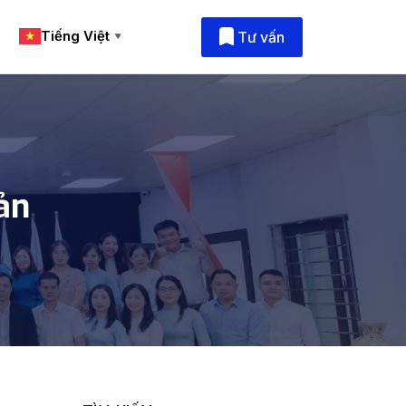
Tiếng Việt
Tư vấn
▼
ản